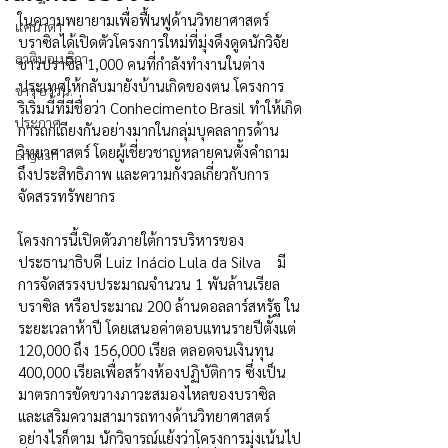
ในความพยายามเพื่อฟื้นฟูด้านวิทยาศาสตร์ 
แคนาดา
บราซิลได้เปิดตัวโครงการใหม่ที่มุ่งดึงดูดนักวิจัย
ลาตินอเมริกา
ชาวบราซิล 1,000 คนที่กำลังทำงานในต่าง
ประเทศให้กลับมายังบ้านเกิดของตน โครงการ
ข่าว อววน.
ริเริ่มนี้ที่มีชื่อว่า Conhecimento Brasil ทำให้เกิด
ประกาศ
การถกเถียงกันอย่างมากในกลุ่มบุคลลากรด้าน
วิทยาศาสตร์ โดยผู้เชี่ยวชาญหลายคนตั้งคำถาม
English
ถึงประสิทธิภาพ และความกังวลเกี่ยวกับการ
จัดสรรทรัพยากร
โครงการนี้เปิดตัวภายใต้การบริหารของ
ประธานาธิบดี Luiz Inácio Lula da Silva    มี
การจัดสรรงบประมาณจำนวน 1 พันล้านเรียล
บราซิล หรือประมาณ 200 ล้านดอลลาร์สหรัฐ ใน
ระยะเวลาห้าปี โดยเสนอค่าตอบแทนรายปีตั้งแต่ 
120,000 ถึง 156,000 เรียล ตลอดจนเงินทุน 
400,000 เรียลเพื่อสร้างห้องปฏิบัติการ ซึ่งเป็น
มาตรการขัดขวางภาวะสมองไหลของบราซิล 
และเสริมความสามารถทางด้านวิทยาศาสตร์ 
อย่างไรก็ตาม นักวิจารณ์แย้งว่าโครงการมุ่งเน้นไป