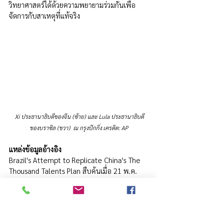
วิทยาศาสตร์ได้ด้วยความพยายามร่วมกันเพื่อ
จัดการกับสาเหตุที่แท้จริง
 Xi ประธานาธิบดีของจีน (ซ้าย) และ Lula ประธานาธิบดี
ของบราซิล (ขวา)  ณ กรุงปักกิ่ง เครดิต: AP
แหล่งข้อมูลอ้างอิง
Brazil's Attempt to Replicate China's The 
Thousand Talents Plan สืบค้นเมื่อ 21 พ.ค. 
2567 จาก 
https://researcherdaily.com/p/brazils-
attempt-to-replicate-chinas
ลาตินอเมริกา