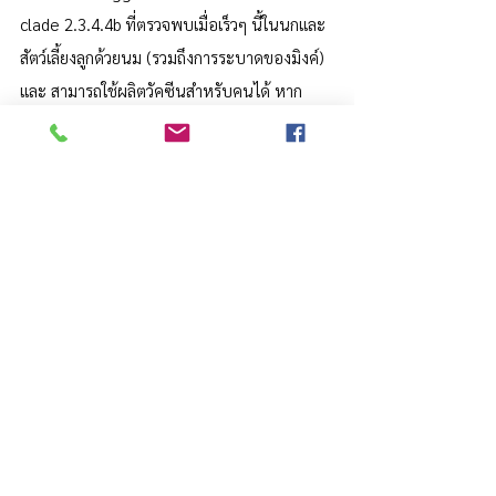
clade 2.3.4.4b ที่ตรวจพบเมื่อเร็วๆ นี้ในนกและ
สัตว์เลี้ยงลูกด้วยนม (รวมถึงการระบาดของมิงค์) 
และ สามารถใช้ผลิตวัคซีนสำหรับคนได้ หาก
จำเป็น และจะช่วยป้องกันไวรัส H5N1 ที่แพร่
ระบาดได้ดี H5 CVV นี้มีจำหน่ายและแบ่งปันกับ
ผู้ผลิตวัคซีนแล้ว
มีการรักษาผู้ที่ป่วยเป็นไข้หวัดนกหรือไม่?
ผู้ที่ติดเชื้อไวรัสไข้หวัดนกควรได้รับการรักษาโดย
เร็วที่สุดด้วยยาต้านไวรัสที่ได้รับการอนุมัติจาก
องค์การอาหารและยาสำหรับการรักษาโรคไข้หวัด
ใหญ่ตามฤดูกาล ยาต้านไวรัสดังกล่าว ได้แก่ โอ
เซลทามิเวียร์ ซานามิเวียร์ เพรามิเวียร์ และบาล
อกซาเวียร์ การรักษาด้วยยาต้านไวรัสจะได้ผลดี
ที่สุดเมื่อเริ่มทันทีที่เริ่มมีอาการ สำหรับผู้ป่วยที่