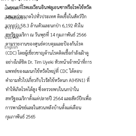
ในขณะที่
โรคเอเวียนอินฟลูเอนซาหรือโรคไข้หวัด
แคนาดา
นก
แพร่ระบาดไปทั่วประเทศ ติดเชื้อในสัตว์ปีก
ลาตินอเมริกา
มากกว่า 58.3 ล้านตัวและนกป่า 6,192 ตัวใน
ข่าว อววน.
สหรัฐอเมริกา ณ วันพุธที่ 14 กุมภาพันธ์ 2566 
ประกาศ
ตามรายงานของศูนย์ควบคุมและป้องกันโรค 
English
(CDC) โดยผู้เชี่ยวชาญด้านโรคติดเชื้อกำลังเฝ้าดู
อย่างใกล้ชิด Dr. Tim Uyeki หัวหน้าเจ้าหน้าที่การ
แพทย์ของแผนกไข้หวัดใหญ่ที่ CDC ได้ตอบ
คำถามทั่วไปเกี่ยวกับไวรัสไข้หวัดนก A(H5N1) ที่
ทำให้เกิดโรคได้สูง ซึ่งตรวจพบในนกป่าใน
สหรัฐอเมริกาตั้งแต่ปลายปี 2564 และสัตว์ปีกเพื่อ
การพาณิชย์และในสวนหลังบ้านตั้งแต่เดือน
กุมภาพันธ์ 2565