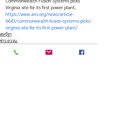
Commonwealth Fusion Systems picks 
Virginia site for its first power plant, 
https://www.ans.org/news/article-
6643/commonwealth-fusion-systems-picks-
virginia-site-for-its-first-power-plant/
สหรัฐฯ
ข่าว อววน.
See All
Recent Posts