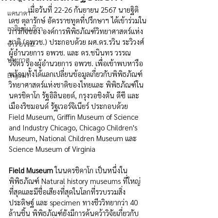
	เมื่อวันที่ 22-26 กันยายน 2567 นายฐิติ
แคนาดา
เดช ตุลารักษ์ อัครราชทูตที่ปรึกษาฯ ได้เข้าร่วมใน
ลาตินอเมริกา
ภารกิจของ องค์การพิพิธภัณฑ์วิทยาศาสตร์แห่ง
ชาติ (อพวช.) ประกอบด้วย ผศ.ดร.รวิน ระวิวงศ์ 
ข่าว อววน.
ผู้อำนวยการ อพวช. และ ดร.ชนินทร วรรณ
ประกาศ
วิจิตร รองผู้อำนวยการ อพวช. เพื่อเข้าพบหารือ 
พร้อมทั้งได้แลกเปลี่ยนข้อมูลเกี่ยวกับพิพิธภัณฑ์
English
วิทยาศาสตร์แห่งชาติของไทยและ พิพิธภัณฑ์ใน
นครชิคาโก รัฐอิลินอยด์, กรุงวอชิงตัน ดีซี และ 
เมืองริชมอนด์ รัฐเวอร์จิเนียร์ ประกอบด้วย 
Field Museum, Griffin Museum of Science 
and Industry Chicago, Chicago Children's 
Museum, National Children Museum และ 
Science Museum of Virginia
Field Museum 
ในนครชิคาโก
เป็นหนึ่งใน
พิพิธภัณฑ์ Natural history museums ที่ใหญ่
ที่สุดและมีชื่อเสียงที่สุดในโลกที่รวบรวมสิ่ง
ประดิษฐ์ และ specimen ทางชีววิทยากว่า 40 
ล้านชิ้น พิพิธภัณฑ์ยังมีการค้นคว้าวิจัยเกี่ยวกับ