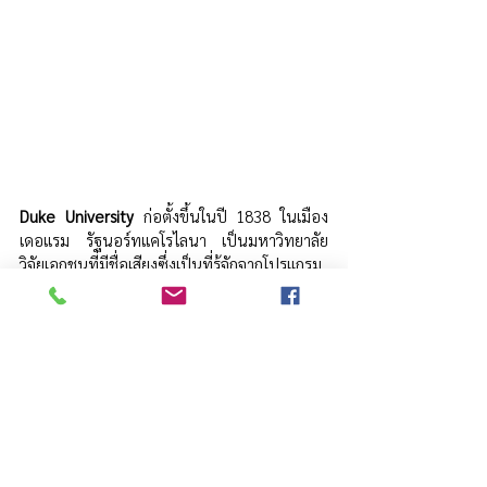
Duke University
 ก่อตั้งขึ้นในปี 1838 ในเมือง
เดอแรม รัฐนอร์ทแคโรไลนา เป็นมหาวิทยาลัย
วิจัยเอกชนที่มีชื่อเสียงซึ่งเป็นที่รู้จักจากโปรแกรม
ด้านการแพทย์ วิศวกรรมศาสตร์ ธุรกิจ และ
นโยบายสาธารณะ ในฐานะหนึ่งในจุดยึดหลักของ 
Research Triangle Park มหาวิทยาลัยแห่งนี้มี
บทบาทสำคัญในการขับเคลื่อนการสร้างสรรค์
ด้านนวัตกรรม การวิจัย และการพัฒนาเศรษฐกิจ
ในภูมิภาค ระบบนิเวศนวัตกรรมของ
มหาวิทยาลัยได้รับการสนับสนุนจาก Duke 
Innovation & Entrepreneurship (Duke I&E) 
ซึ่งช่วยให้นักศึกษา คณาจารย์ และศิษย์เก่าเปลี่ยน