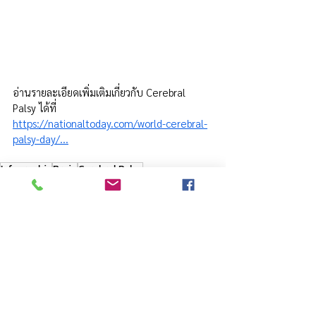
อ่านรายละเอียดเพิ่มเติมเกี่ยวกับ Cerebral 
Palsy ได้ที่
https://nationaltoday.com/world-cerebral-
palsy-day/...
Infographic
Brain
Cerebral Palsy
ข่าว อววน.
See All
Recent Posts