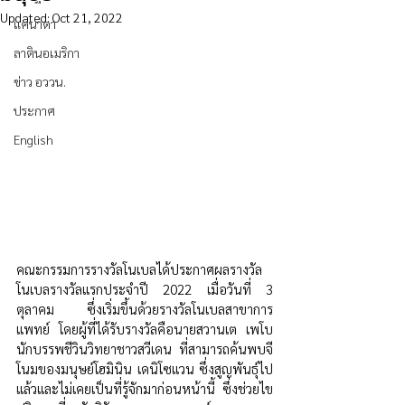
Updated:
Oct 21, 2022
แคนาดา
ลาตินอเมริกา
ข่าว อววน.
ประกาศ
English
คณะกรรมการรางวัลโนเบลได้ประกาศผลรางวัล
โนเบลรางวัลแรกประจำปี 2022 เมื่อวันที่ 3 
ตุลาคม ซึ่งเริ่มขึ้นด้วยรางวัลโนเบลสาขาการ
แพทย์ โดยผู้ที่ได้รับรางวัลคือนายสวานเต เพโบ 
นักบรรพชีวินวิทยาชาวสวีเดน ที่สามารถค้นพบจี
โนมของมนุษย์โฮมินิน เดนิโซแวน ซึ่งสูญพันธุ์ไป
แล้วและไม่เคยเป็นที่รู้จักมาก่อนหน้านี้ ซึ่งช่วยไข