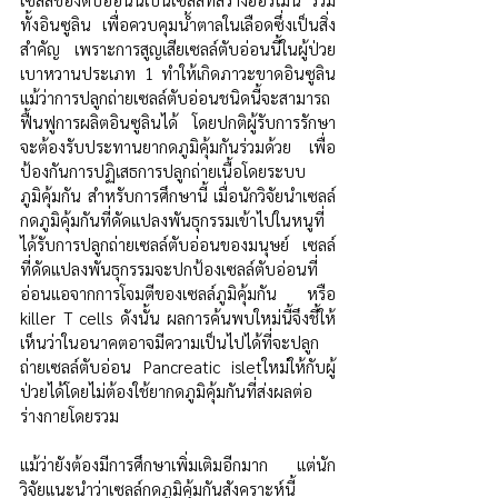
ทั้งอินซูลิน เพื่อควบคุมน้ำตาลในเลือดซึ่งเป็นสิ่ง
สำคัญ เพราะการสูญเสียเซลล์ตับอ่อนนี้ในผู้ป่วย
เบาหวานประเภท 1 ทำให้เกิดภาวะขาดอินซูลิน 
แม้ว่าการปลูกถ่ายเซลล์ตับอ่อนชนิดนี้จะสามารถ
ฟื้นฟูการผลิตอินซูลินได้ โดยปกติผู้รับการรักษา
จะต้องรับประทานยากดภูมิคุ้มกันร่วมด้วย เพื่อ
ป้องกันการปฏิเสธการปลูกถ่ายเนื้อโดยระบบ
ภูมิคุ้มกัน สำหรับการศึกษานี้ เมื่อนักวิจัยนำเซลล์
กดภูมิคุ้มกันที่ดัดแปลงพันธุกรรมเข้าไปในหนูที่
ได้รับการปลูกถ่ายเซลล์ตับอ่อนของมนุษย์ เซลล์
ที่ดัดแปลงพันธุกรรมจะปกป้องเซลล์ตับอ่อนที่
อ่อนแอจากการโจมตีของเซลล์ภูมิคุ้มกัน หรือ 
killer T cells ดังนั้น ผลการค้นพบใหม่นี้จึงชี้ให้
เห็นว่าในอนาคตอาจมีความเป็นไปได้ที่จะปลูก
ถ่ายเซลล์ตับอ่อน Pancreatic isletใหม่ให้กับผู้
ป่วยได้โดยไม่ต้องใช้ยากดภูมิคุ้มกันที่ส่งผลต่อ
ร่างกายโดยรวม
แม้ว่ายังต้องมีการศึกษาเพิ่มเติมอีกมาก แต่นัก
วิจัยแนะนำว่าเซลล์กดภูมิคุ้มกันสังคราะห์นี้ 