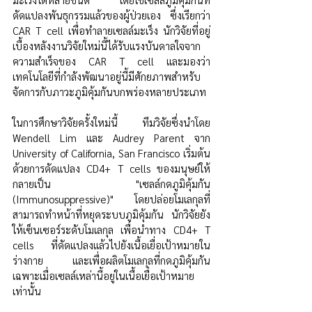
ดัดแปลงพันธุกรรมแล้วของผู้ป่วยเอง ซึ่งเรียกว่า 
CAR T cell เพื่อทำลายเซลล์มะเร็ง นักวิจัยที่อยู่
เบื้องหลังงานวิจัยใหม่นี้ได้รับแรงบันดาลใจจาก
ความสำเร็จของ CAR T cell และมองว่า
เทคโนโลยีที่กำลังพัฒนาอยู่นี้มีศักยภาพสำหรับ
จัดการกับภาวะภูมิคุ้มกันบกพร่องหลายประเภท
ในการศึกษาวิจัยครั้งใหม่นี้ ทีมวิจัยซึ่งนำโดย 
Wendell Lim และ Audrey Parent จาก 
University of California, San Francisco เริ่มต้น
ด้วยการดัดแปลง CD4+ T cells ของมนุษย์ให้
กลายเป็น "เซลล์กดภูมิคุ้มกัน 
(Immunosuppressive)" โดยปล่อยโมเลกุลที่
สามารถทำหน้าที่หยุดระบบภูมิคุ้มกัน นักวิจัยยัง
ให้เซ็นเซอร์ระดับโมเลกุล เพื่อนำทาง CD4+ T 
cells ที่ดัดแปลงแล้วไปยังเนื้อเยื่อเป้าหมายใน
ร่างกาย และเพื่อผลิตโมเลกุลที่กดภูมิคุ้มกัน
เฉพาะเมื่อเซลล์เหล่านี้อยู่ในเนื้อเยื่อเป้าหมาย
เท่านั้น