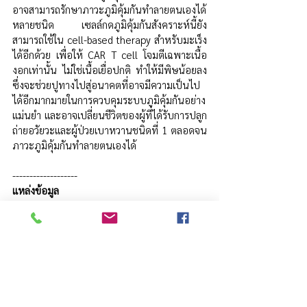
อาจสามารถรักษาภาวะภูมิคุ้มกันทำลายตนเองได้
หลายชนิด เซลล์กดภูมิคุ้มกันสังคราะห์นี้ยัง
สามารถใช้ใน cell-based therapy สำหรับมะเร็ง
ได้อีกด้วย เพื่อให้ CAR T cell โจมตีเฉพาะเนื้อ
งอกเท่านั้น ไม่ใช่เนื้อเยื่อปกติ ทำให้มีพิษน้อยลง 
ซึ่งจะช่วยปูทางไปสู่อนาคตที่อาจมีความเป็นไป
ได้อีกมากมายในการควบคุมระบบภูมิคุ้มกันอย่าง
แม่นยำ และอาจเปลี่ยนชีวิตของผู้ที่ได้รับการปลูก
ถ่ายอวัยวะและผู้ป่วยเบาหวานชนิดที่ 1 ตลอดจน
ภาวะภูมิคุ้มกันทำลายตนเองได้
-------------------
แหล่งข้อมูล
Could Engineered Immune Cells Be Used 
to Treat People with Autoimmune 
Diseases and Organ Transplants while 
Reducing Infection Risks?, 
https://directorsblog.nih.gov/2025/01/10/c
ould-engineered-immune-cells-be-used-
to-treat-people-with-autoimmune-