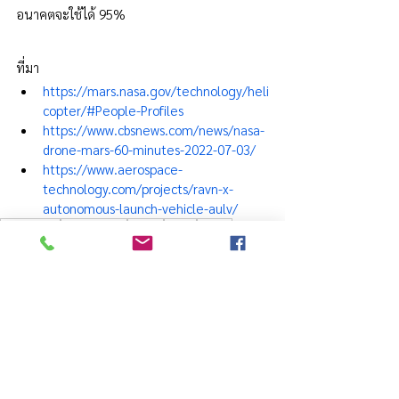
อนาคตจะใช้ได้ 95%
ที่มา
https://mars.nasa.gov/technology/heli
copter/#People-Profiles
https://www.cbsnews.com/news/nasa-
drone-mars-60-minutes-2022-07-03/
https://www.aerospace-
technology.com/projects/ravn-x-
autonomous-launch-vehicle-aulv/
Innovation
Technology
Space
NASA
Drone
ข่าว อววน.
See All
Recent Posts