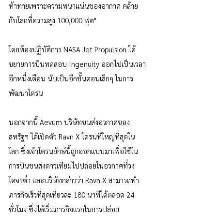
ท้าทายเพราะความหนาแน่นของอากาศ คล้าย
กับโลกที่ความสูง 100,000 ฟุต"
โดยห้องปฏิบัติการ NASA Jet Propulsion ได้
ขยายการบินทดสอบ Ingenuity ออกไปเป็นเวลา
อีกหนึ่งเดือน นับเป็นอีกขั้นตอนเล็กๆ ในการ
พัฒนาโดรน 
นอกจากนี้ Aevum บริษัทขนส่งอวกาศของ
สหรัฐฯ ได้เปิดตัว Ravn X โดรนที่ใหญ่ที่สุดใน
โลก ซึ่งเจ้าโดรนยักษ์นี้ถูกออกแบบมาเพื่อใช้ใน
การบินขนส่งดาวเทียมไปปล่อยในอวกาศที่วง
โคจรต่ำ และบริษัทกล่าวว่า Ravn X สามารถทำ
ภารกิจเร็วที่สุดเที่ยวละ 180 นาทีได้ตลอด 24 
ชั่วโมง ซึ่งได้เริ่มภารกิจแรกในการปล่อย