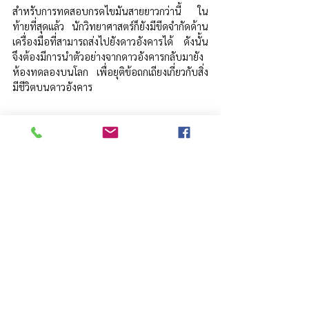
สำหรับการทดสอบกรดไขมันสายยาวกว่านี้ ใน
ท้ายที่สุดแล้ว นักวิทยาศาสตร์ก็ยังมีขีดจำกัดด้าน
เครื่องมือที่สามารถส่งไปยังดาวอังคารได้ ดังนั้น
จึงต้องมีการนำตัวอย่างจากดาวอังคารกลับมายัง
ห้องทดลองบนโลก เพื่อยุติข้อถกเถียงเกี่ยวกับสิ่ง
มีชีวิตบนดาวอังคาร
-------------------
แหล่งข้อมูลอ้างอิง
NASA’s Curiosity Rover Detects Largest 
Organic Molecules Found on 
Mars,
https://science.nasa.gov/missions/m
ars-science-laboratory/nasas-curiosity-
rover-detects-largest-organic-molecules-
found-on-mars/
Curiosity rover makes ‘arguably the most 
exciting organic detection to date on 
Mars’, 
https://www.cnn.com/2025/03/29/science/