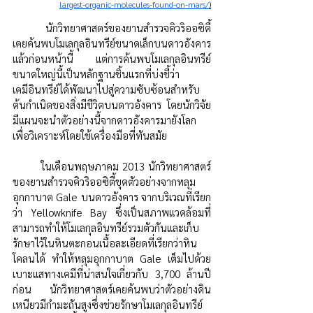
largest-organic-molecules-found-on-mars/
)
	นักวิทยาศาสตร์ของยานสำรวจคิวริออซิตี้
เคยค้นพบโมเลกุลอินทรีย์ขนาดเล็กบนดาวอังคาร
แล้วก่อนหน้านี้ แต่การค้นพบโมเลกุลอินทรีย์
ขนาดใหญ่นี้เป็นหลักฐานชิ้นแรกที่บ่งชี้ว่า
เคมีอินทรีย์ได้พัฒนาไปสู่ความซับซ้อนสำหรับ
ต้นกำเนิดของสิ่งมีชีวิตบนดาวอังคาร โดยนักวิจัย
มีแผนจะนำตัวอย่างนี้จากดาวอังคารมายังโลก
เพื่อวิเคราะห์โดยใช้เครื่องมือที่ทันสมัย
	ในเดือนพฤษภาคม 2013 นักวิทยาศาสตร์
ของยานสำรวจคิวริออซิตี้ขุดตัวอย่างจากหลุม
อุกกาบาต Gale บนดาวอังคาร จากบริเวณที่เรียก
ว่า Yellowknife Bay ซึ่งเป็นสภาพแวดล้อมที่
สามารถทำให้โมเลกุลอินทรีย์รวมตัวกันและเก็บ
รักษาไว้ในหินตะกอนเนื้อละเอียดที่เรียกว่าหิน
โคลนได้ ทำให้หลุมอุกกาบาต Gale เต็มไปด้วย
เบาะแสทางเคมีที่น่าสนใจเกี่ยวกับ 3,700 ล้านปี
ก่อน นักวิทยาศาสตร์เคยค้นพบว่าตัวอย่างดิน
เหนียวมีกำมะถันสูงซึ่งช่วยรักษาโมเลกุลอินทรีย์