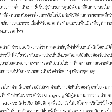
นบรรยากาศโลกเพิ่มมากยิ่งขึ้น ผู้อำนวยการศูนย์พัฒนาที่ดินสาธารณะในสหร
ะทำที่ผิดพลาด เนื่องจากโครงการวิลโลว์เป็นภัยพิบัติด้านสภาพอากาศที่สร
บผลักภาระและความเสี่ยงให้กับชุมชนท้องถิ่นและชนพื้นเมืองที่อยู่ท่า
ะบางและอ่อนไหว
มของสำนักข่าว BBC วิเคราะห์ว่า สาเหตุสำคัญที่ทำให้ไบเดนตัดสินใจอนุมัติโ
าวนี้ไม่ได้เกี่ยวข้องกับเฉพาะประเด็นสิ่งแวดล้อม แต่ยังเกี่ยวข้องกับปร
รัฐบาลไบเดนพยายามหาทางออกที่เป็นไปได้มากที่สุดท่ามกลางแรงกดดัน
ดังกล่าว แต่ปรับลดขนาดและเพิ่มข้อจำกัดต่างๆ เพื่อหาจุดสมดุล
ื่อนไหวด้านสิ่งแวดล้อมยังไม่เห็นด้วยกับการตัดสินใจของรัฐบาลไบเดน กา
ที่ส่งถึงทำเนียบขาว คำร้อง Change.org ที่มีผู้ลงนามมากกว่า 3 ล้า
ikTok รวมถึงโซเชียลมีเดียอื่นๆ เพื่อเรียกร้องให้ยุติโครงการวิลโลว์นี้ โด
ดเจาะน้ำมันและก๊าซธรรมชาติในครั้งนี้จะส่งผลต่อคะแนนความนิยมของไบเ