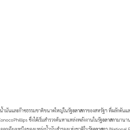
าะน้ำมันและก๊าซธรรมชาติขนาดใหญ่ในรัฐ
อลาสกา
ของสหรัฐฯ ที่ผลักดัน
onocoPhillips ซึ่งได้เริ่มสำรวจค้นหาแหล่งพลังงานในรัฐ
อลาสกา
มานานก
นออกเฉียงเหนือของแหล่งน้ำมันสำรองแห่งชาติในรัฐ
อลาสกา
 (National