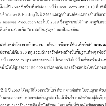
งแต่ปี 2542 ซึ่งเรียกพื้นที่ดังกล่าวนี้ว่า Bear Tooth Unit (BTU) พื้นที่น
ธิบดี Warren G. Harding ในปี 2466 และถูกกำหนดโดยเฉพาะสำหรับกา
m Reserves Production Act ในปี 2519 ซึ่งกฎหมายได้กำหนดกฎพิเศษ
ื้นที่บางส่วนเพื่อ “การปกป้องสูงสุด” ของสิ่งแวดล้อม 
ตเดินหน้าโครงการกับหน่วยงานด้านการจัดการที่ดิน เพื่อก่อสร้างแท่นขุ
มีบ่อรวมไม่เกิน 250 หลุม รวมถึงก่อสร้างโครงสร้างขั้นพื้นฐานต่างๆ เพ
กนี้ 
ConocoPhillips เคยคาดการณ์ว่าโครงการวิลโลว์นี้จะช่วยสร้างตำแห
น้ำมันได้สูงสุดราว 180,000 บาร์เรลต่อวัน และสร้างผลประโยชน์ทางเศ
รัมป์ ปี 2563 ได้อนุมัติโครงการวิลโลว์ ต่อมาศาลคัดค้านใบอนุญาต ด้วย
ือนกระจกจากต่างประเทศอย่างถูกต้อง ไม่เข้าใจเกี่ยวกับสิทธิของผู้ถือสัญญ
ฎหมายว่าด้วยการผลิตน้ำมันสำรอง  ในเขตพื้นที่พิเศษในรัฐ
อลาสกา
 