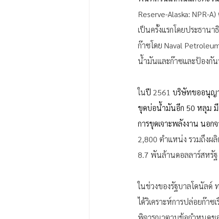
Reserve-Alaska: NPR-A) ตั้
เป็นครั้งแรกโดยประธานา
ก๊าซโดย Naval Petroleu
น้ำมันและก๊าซและป้องกันพ
ใน
ปี 
2561 
บริษัทขออนุญา
ขุดบ่อน้ำมันอีก 50 หลุม 
การขุดเจาะพลังงาน นอกจา
2,800 ตำแหน่ง รวมถึงผลิต
8.7 พันล้านดอลลาร์สหรัฐ
ในช่วงของรัฐบาลโดนัลด์ ท
ได้วิเคราะห์การปล่อยก๊าซเร
พิจารณาตามข้อกำหนดของก