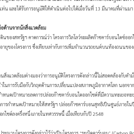
่น เเละได้รับการอนุมัติให้ดำเนินต่อไปได้เมื่อวันที่ 13 มีนาคมที่ผ่านมา
ต่อต้านจากนักสิ่งแวดล้อม
่ดินของสหรัฐฯ คาดการณ์ว่า โครงการวิลโลว์จะผลิตก๊าซคาร์บอนไดซ์ออก
มอายุของโครงการ ซึ่งเทียบเท่ากับการเพิ่มจำนวนรถยนต์บนท้องถนนของส
นสิ่งแวดล้อมต่างมองว่าการอนุมัติโครงการดังกล่าวนี้ไม่สอดคล้องกับคำม
นำในการรับมือกับวิกฤตด้านการเปลี่ยนแปลงสภาพภูมิอากาศโลก นอกจากนี้ 
ด้กำหนดเป้าหมายลดการปล่อยก๊าซคาร์บอนไดออกไซด์ที่มีความทะเยอทะย
างการกำหนดเป้าหมายให้สหรัฐฯ ปล่อยก๊าซคาร์บอนสุทธิเป็นศูนย์ภายใน
ไซด์ลงครึ่งหนึ่งภายในทศวรรษนี้ เมื่อเทียบกับปี 2548
ระณามโครงการดังกล่าวไว้ว่าเป็นโครงการ ‘ระเบิดคาร์บอน’ (Carbon Bo