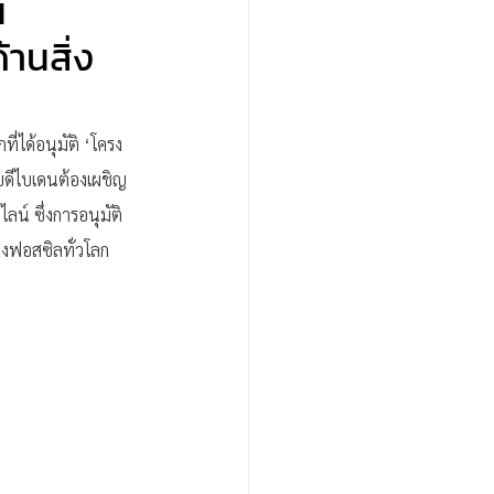
น
านสิ่ง
่ได้อนุมัติ ‘โครง
ิบดีไบเดนต้องเผชิญ
์ ซึ่งการอนุมัติ 
ิงฟอสซิลทั่วโลก