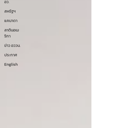
อว.
สหรัฐฯ
แคนาดา
ลาตินอเม
ริกา
ข่าว อววน.
ประกาศ
English