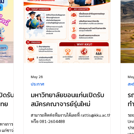
ประเทศ
Curren
รุ่
May 28
May
ประกาศ
สหร
ิดรับ
มหาวิทยาลัยขอนแก่นเปิดรับ
ร
ิทย
สมัครคณาจารย์รุ่นใหม่
ทำ
สามารถติดต่อทีมงานได้เลยที่ rattis@kku.ac.th
รถย
หรือ 081-2604488
Uni
สทางการ
ประ
 แก่ชาวไทย
เอา