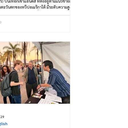
ร) บนเทือกเขาแอนดีส ที่ตั้งอยู่ตามแนวชายฝั่ง
นตะวันตกของทวีปอเมริกาใต้ มีระดับความสูงที่
เคยมีการยืนยันว่ามีสัตว์เลี้ยงลูกด้วยนมชนิดอื่น
ัยอยู่ได้อย่างถาวรมาก่อน พื้นที่ดังกล่าวมีสภาพ
ล้อมที่โหดร้าย ทั้งความกดอากาศต่ำ มี
ซิเจนเพียงประมาณ 44% ของระดับน้ำทะเล
หภูมิติดลบและแหล่งอาหารที่มีอยู่อย่างจำกัด
หนูชนิดนี้กลับสามารถด
 29
lish