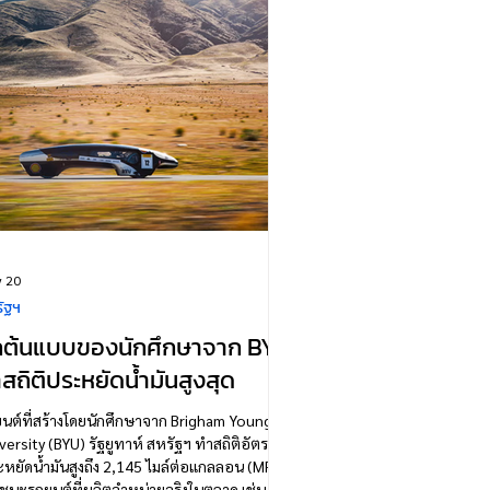
นแรกในทศวรรษ 1960
 20
ัฐฯ
ถต้นแบบของนักศึกษาจาก BYU
สถิติประหยัดน้ำมันสูงสุด
นต์ที่สร้างโดยนักศึกษาจาก Brigham Young
versity (BYU) รัฐยูทาห์ สหรัฐฯ ทำสถิติอัตรา
หยัดน้ำมันสูงถึง 2,145 ไมล์ต่อแกลลอน (MPG)
ชนะรถยนต์ที่ผลิตจำหน่ายจริงในตลาด เช่น