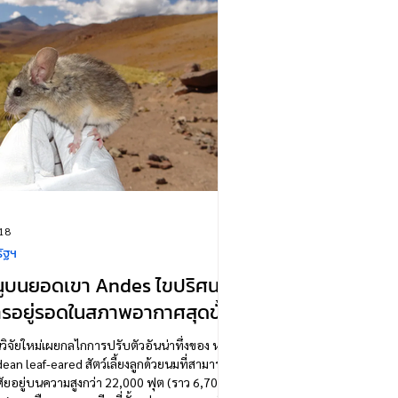
 18
ัฐฯ
นูบนยอดเขา Andes ไขปริศนา
รอยู่รอดในสภาพอากาศสุดขั้ว
วิจัยใหม่เผยกลไกการปรับตัวอันน่าทึ่งของ หนู
ean leaf-eared สัตว์เลี้ยงลูกด้วยนมที่สามารถ
ัยอยู่บนความสูงกว่า 22,000 ฟุต (ราว 6,700