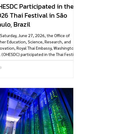
ESDC Participated in the
26 Thai Festival in São
ulo, Brazil
Saturday, June 27, 2026, the Office of
her Education, Science, Research, and
ovation, Royal Thai Embassy, Washington,
. (OHESDC) participated in the Thai Festival
São Paulo 2026, held at Praça da Sombra,
orial da América Latina. Organized by the
al Thai Embassy in Brasília, the festival
ved as a platform to strengthen Thailand–
zil relations through culture, education,
ovation. The festival featured a wide range
cultural performances and exhibi