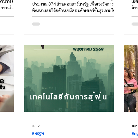
อวินาที (25
เมต
ประมาณ 874 ล้านดอลลาร์สหรัฐ เพื่อเร่งรัดการ
ฏการณ์
ด้า
พัฒนาและวิจัยด้านเซมิคอนดักเตอร์ขั้นสูง ภายใต้
พียงภาพ
ไม่
กรอบของ CHIPS and Science Act ซึ่งมี
มุนด้วย
อาศ
วัตถุประสงค์หลักในการลดการพึ่งพาต่างประเทศ
งตัวโดรน
แวด
และเสริมสร้างความมั่นคงด้านเทคโนโลยีเชิง
่วไป ซึ่งแม้
ออก
ยุทธศาสตร์ของประเทศ การดำเนินการดังกล่าวนับ
ร้างหลักของ
อุณ
เป็นก้าวสำคัญในการขยายโครงสร้างพื้นฐานด้าน
ด้
แต่
การวิจัย ตลอดจนการพัฒนาระบบนิเวศที่เอื้อต่อ
การผลิตชิปภายในประเทศอย่างยั่งยืน งบประมาณ
สนับสนุนดังกล่าว
Jul 2
Jun
สหรัฐฯ
Eng