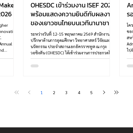
 Make
OHESDC เข้าร่วมงาน ISEF 2026
Ar
2026
พร้อมแสดงความยินดีกับผลงาน
รอ
ของเยาวชนไทยบนเวทีนานาชาติ
igher
โคร
nnovation,
ของ
ระหว่างวันที่ 12-15 พฤษภาคม 2569 สำนักงานที่
.
สหร
ปรึกษาด้านการอุดมศึกษา วิทยาศาสตร์ วิจัยและ
 Annual
Adm
นวัตกรรม ประจำสถานเอกอัครราชทูต ณ กรุง
nd
ไปย
วอชิงตัน (OHESDC) ได้เข้าร่วมงานการประกวดโครง
SEF 2026),
เพื
งานวิทยาศาสตร์นานาชาติ 76th Annual
ter in
อัง
Regeneron International Science and
Mr. Thitidej
NAS
Engineering Fair (Regeneron ISEF 2026) จัดขึ้น
d as a
Sys
ณ Phoenix Convention Center เมืองฟีนิกซ์ รัฐ
: Statics &
ขนส
แอริโซนา ในการนี้ นายฐิติเดช ตุลารักษ์ อัครราชทูต
 Taokaew,
การ
ที่ปรึกษาฯ ได้ร่วมเป็นกรรมการตัดสินในสาขา
1
2
3
4
5
(Mo
Engineering Technology: Statics & Dynamics
ร่วมกับ ดร. ศิ