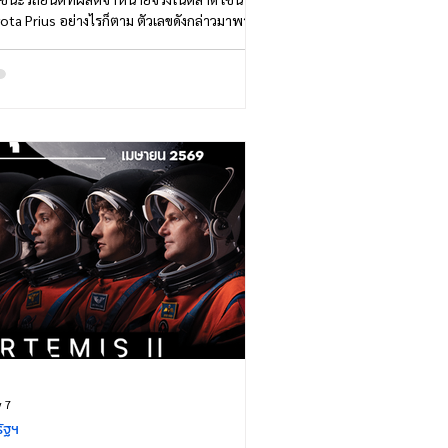
ota Prius อย่างไรก็ตาม ตัวเลขดังกล่าวมาพร้อม
ำกัดสำคัญ ความประหยัดน้ำมัน ด้วยการเติบโต
างรวดเร็วของระบบขับเคลื่อนด้วยไฟฟ้า ผู้ผลิต
นต์จำนวนมากจึงเร่งขยายสายการผลิต ไม่เพียง
าะรถยนต์ไฟฟ้าแบบใช้แบตเตอรี่เท่านั้น แต่ยัง
ถึงรถยนต์ไฮบริด ซึ่งหลายรุ่นสามารถทำอัตรา
หยัดน้ำมันได้ดีกว่ารถยนต์เค
 7
ัฐฯ