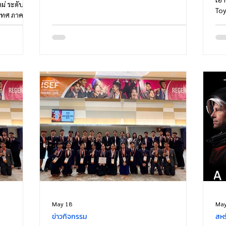
ม่ ระดับ
Toy
เทศ ภาค
ข้อจ
กสูตรนิติ
อย่
สูตร
รถย
การ) (คณะ
เฉพ
ิต (กลุ่ม
รวม
4. หลักสูตร
ประ
ย) (คณะ
บัณฑิต
May 18
May
ข่าวกิจกรรม
สหร