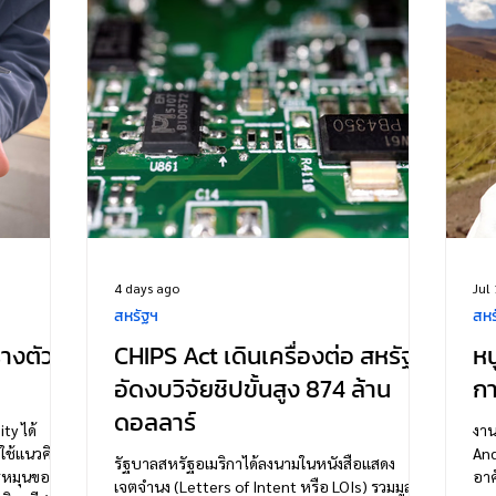
4 days ago
Jul
สหรัฐฯ
สหร
างตัว
CHIPS Act เดินเครื่องต่อ สหรัฐฯ
ห
อัดงบวิจัยชิปขั้นสูง 874 ล้าน
กา
ดอลลาร์
ty ได้
งาน
ใช้แนวคิด
And
รัฐบาลสหรัฐอเมริกาได้ลงนามในหนังสือแสดง
รหมุนของลำ
อาศ
เจตจำนง (Letters of Intent หรือ LOIs) รวมมูลค่า