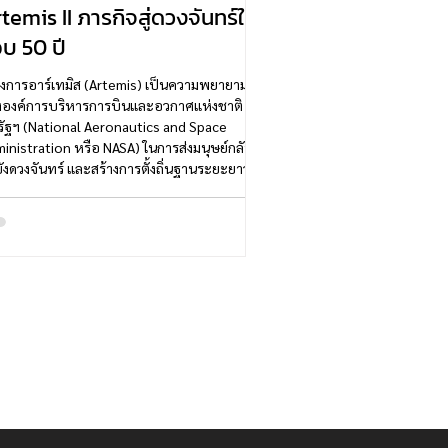
temis II ภารกิจสู่ดวงจันทร์ใน
บ 50 ปี
งการอาร์เทมิส (Artemis) เป็นความพยายาม
องค์การบริหารการบินและอวกาศแห่งชาติ
ัฐฯ (National Aeronautics and Space
inistration หรือ NASA) ในการส่งมนุษย์กลับ
ังดวงจันทร์ และสร้างการตั้งถิ่นฐานระยะยาว
่อเตรียมความพร้อมสำหรับภารกิจไปยังดาว
คารในอนาคต โครงการนี้เริ่มต้นขึ้นหลังจาก
A ในปี 2017 โดยใช้จรวด Space Launch
tem (SLS) และOrion Spacecraft เป็นระบบ
่งหลัก และมีเป้าหมายสำคัญของโครงการคือ
นำมนุษย์ไปลงจอดบริเวณขั้วใต้ของดวงจันทร์
on's south pole)...