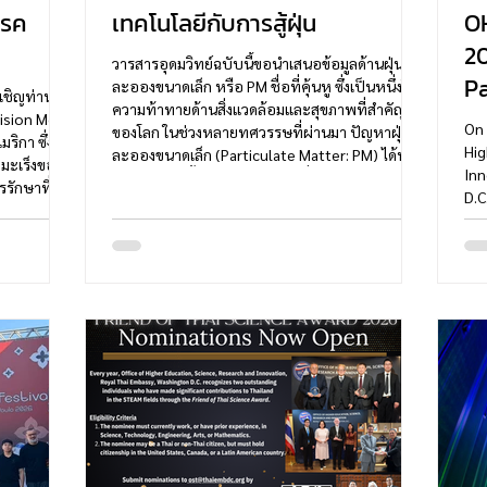
โรค
เทคโนโลยีกับการสู้ฝุ่น
OH
20
วารสารอุดมวิทย์ฉบับนี้ขอนำเสนอข้อมูลด้านฝุ่น
Pa
ละอองขนาดเล็ก หรือ PM ชื่อที่คุ้นหู ซึ่งเป็นหนึ่งใน
ชิญท่านผู้
ความท้าทายด้านสิ่งแวดล้อมและสุขภาพที่สำคัญ
ision Medi-
On 
ของโลก ในช่วงหลายทศวรรษที่ผ่านมา ปัญหาฝุ่น
ิกา ซึ่ง
Hig
ละอองขนาดเล็ก (Particulate Matter: PM) ได้ทวี
มะเร็งของ
Inn
ความรุนแรงขึ้นและกลายเป็นหนึ่งในความท้าทาย
รักษาที่
D.C
ด้านสิ่งแวดล้อมและสาธารณสุขที่สำคัญของโลก จาก
ยอย่าง
in 
การขยายตัวของเมือง การพัฒนาอุตสาหกรรม การ
ช่วยเพิ่ม
Mem
คมนาคม การเผาในภาคการเกษตร และการ
ลข้างเคียง
Roy
เปลี่ยนแปลงสภาพภูมิอากาศ ส่งผลให้หลาย
มีนัยสำคัญ
ser
ประเทศต้องเผชิญกับปัญหาคุณภาพอากาศที่ส่ง
้าครั้ง
Bra
ผลกระทบต่อสุขภาพ เ
inn
of 