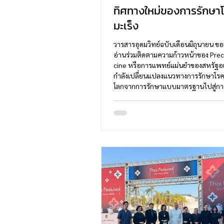
ทิศทางใหม่ของการรักษา
มะเร็ง
วารสารอุดมวิทย์ฉบับเดือนมิถุนายน ขอเ
อ่านร่วมติดตามความก้าวหน้าของ Prec
cine หรือการแพทย์แม่นยำของสหรัฐอเมร
กำลังเปลี่ยนแปลงแนวทางการรักษาโรค
โลกจากการรักษาแบบมาตรฐานไปสู่การ
ออกแบบให้เหมาะสมกับผู้ป่วยแต่ละรา
เฉพาะเจาะจง เทคโน-โลยีเหล่านี้ไม่เพียง
ประสิทธิภาพในการรักษา แต่ยังช่วยลดผ
และเพิ่มคุณภาพชีวิตของผู้ป่วยได้อย่าง
ในช่วงปีที่ผ่านมา โลกได้เห็นความก้าวหน
สำคัญของนวัตกรรมด้านมะเร็งวิทยา...