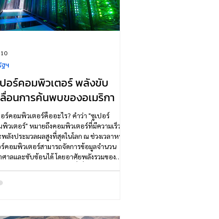
 10
ัฐฯ
เปอร์คอมพิวเตอร์ พลังขับ
ลื่อนการค้นพบของอเมริกา
ร์คอมพิวเตอร์คืออะไร? คำว่า "ซูเปอร์
พิวเตอร์" หมายถึงคอมพิวเตอร์ที่มีความเร็ว
พลังประมวลผลสูงที่สุดในโลก ณ ช่วงเวลาหนึ่ง ซู
ร์คอมพิวเตอร์สามารถจัดการข้อมูลจำนวน
ศาลและซับซ้อนได้ โดยอาศัยพลังรวมของ
บคอมพิวเตอร์จำนวนมากที่เชื่อมต่อกันและ
านพร้อมกัน ซูเปอร์คอมพิวเตอร์ถูกใช้เป็นหลัก
านวิทยาศาสตร์และวิศวกรรมที่ต้องการ
รถนะการคำนวณระดับสูงสุด ด้วยความก้าวหน้า
งเทคโนโลยีตลอดหลายทศวรรษ ซูเปอร์
พิวเตอร์ในปัจจุบันมีความเร็วเหนือกว่าเครื่อง