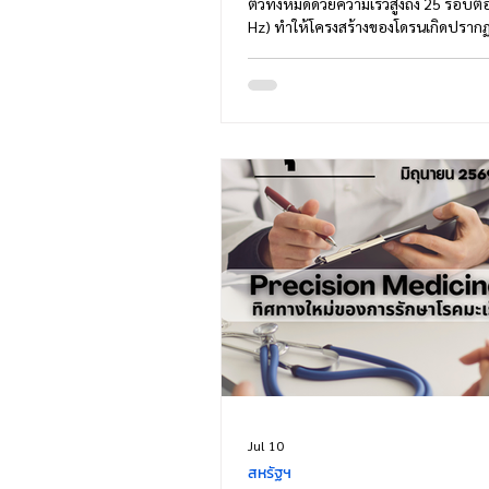
ตัวทั้งหมดด้วยความเร็วสูงถึง 25 รอบต่
Hz) ทำให้โครงสร้างของโดรนเกิดปราก
motion blur จนสายตามนุษย์รับรู้ได้เ
เบลอคล้ายแผ่นดิสก์หรือพัดลมที่กำลังห
ความเร็วสูง แทนที่จะมองเห็นรูปร่างขอ
อย่างชัดเจน แนวคิดนี้แตกต่างจากโดรนทั
ใบพัดจะหมุนด้วยความเร็วสูง แต่โครงส
ลำตัวยังคงอยู่นิ่ง จึงยังสามารถมองเห็นไ
Jul 10
สหรัฐฯ