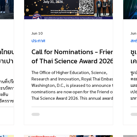
Jun 10
Jun
ประกาศ
สหร
ลไทยประ
Call for Nominations - Friend
ซู
าเปาลู
of Thai Science Award 2026
เค
The Office of Higher Education, Science,
ซูเปอ
Research and Innovation, Royal Thai Embassy,
คอม
งานที่ปรึกษา
Washington, D.C., is pleased to announce that
และ
และนวัตกรรม
nominations are now open for the Friend of
เปอ
งตัน
Thai Science Award 2026. This annual award
มหา
 อัครราชทูต
honors two individuals whose contributions in
ระบ
ตร์ วิจัยและ
Science, Technology, Engineering, Arts, and
ทำง
งจัดขึ้น ณ
Mathematics (STEAM) have strengthened
ในง
morial da
research, innovation, capacity building, or
สมร
บราซิล โดย
international collaboration that benefits
ทา
่อส่งเสริม
Thailand’s STEAM ecosystem. Eligibility •
คอม