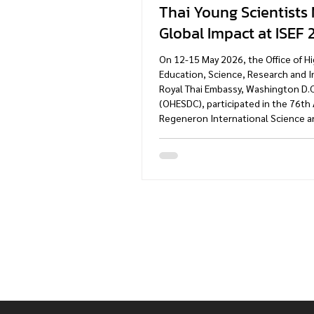
Thai Young Scientists
Global Impact at ISEF 
On 12-15 May 2026, the Office of H
Education, Science, Research and I
Royal Thai Embassy, Washington D.C
(OHESDC), participated in the 76th
Regeneron International Science a
Engineering Fair 2026 (Regeneron I
held at the Phoenix Convention Cen
Phoenix, Arizona. On this occasion, 
Tularak, Minister-Counsellor, serve
judge in the Engineering Technology
Dynamics category and Dr. Siriporn
Higher Educat