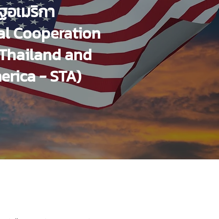
ฐอเมริกา
cal Cooperation
 Thailand and
erica - STA)