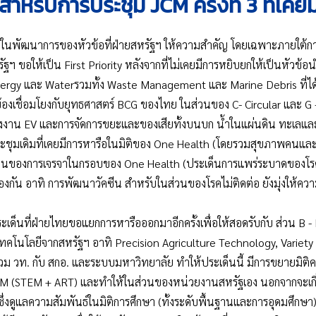
สำหรับการประชุม JCM ครั้งที่ 3 ที่เคยม
ในพัฒนาการของหัวข้อที่ฝ่ายสหรัฐฯ ให้ความสำคัญ โดยเฉพาะภายใต้การ
ฐฯ ขอให้เป็น First Priority หลังจากที่ไม่เคยมีการหยิบยกให้เป็นหัวข้
ergy และ Waterรวมทั้ง Waste Management และ Marine Debris ที่ได้มี
่ยวข้องเชื่อมโยงกับยุทธศาสตร์ BCG ของไทย ในส่วนของ C- Circular และ
ังงาน EV และการจัดการขยะและของเสียทั้งบนบก น้ำในแผ่นดิน ทะเล
ชุมเดิมที่เคยมีการหารือในมิติของ One Health (โดยรวมสุขภาพคนและสัต
นของการเจรจาในกรอบของ One Health (ประเด็นการแพร่ระบาดของโรคจา
กัน อาทิ การพัฒนาวัคซีน สำหรับในส่วนของโรคไม่ติดต่อ ยังมุ่งให้ควา
ระเด็นที่ฝ่ายไทยขอแยกการหารือออกมาอีกครั้งเพื่อให้สอดรับกับ ส่วน
คโนโลยีจากสหรัฐฯ อาทิ Precision Agriculture Technology, Variety
 วท. กับ สกอ. และระบบมหาวิทยาลัย ทำให้ประเด็นนี้ มีการขยายมิติควา
M (STEM + ART) และทำให้ในส่วนของหน่วยงานสหรัฐเอง นอกจากจะเกี่
ซึ่งดูแลความสัมพันธ์ในมิติการศึกษา (ทั้งระดับพื้นฐานและการอุดมศึกษา