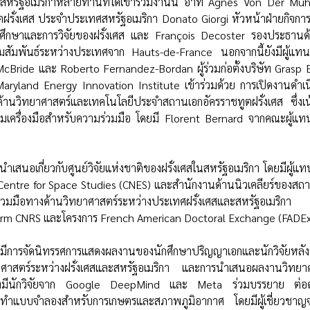
ละสหรัฐอเมริกาหลายท่านที่ได้เข้าร่วมงานนี้ อาทิ Agnès Von Der Mühl
ฝรั่งเศส ประจำประเทศสหรัฐอเมริกา Donato Giorgi หัวหน้าฝ่ายกิจก
มศึกษาและการวิจัยของฝรั่งเศส และ François Decoster รองประธาน
สัมพันธ์ระหว่างประเทศจาก Hauts-de-France นอกจากนี้ยังมีผู้แท
cBride และ Roberto Fernandez-Bordan ผู้ร่วมก่อตั้งบริษัท Grasp 
ryland Energy Innovation Institute เข้าร่วมด้วย การเปิดงานดำเนิ
้านวิทยาศาสตร์และเทคโนโลยีประจำสถานเอกอัครราชทูตฝรั่งเศส ซึ่งเน้
อมเครื่องมือสำหรับความร่วมมือ โดยมี Florent Bernard จากคณะผู้แ
ำเสนอเกี่ยวกับศูนย์วิจัยแห่งชาติของฝรั่งเศสในสหรัฐอเมริกา โดยมีผู้
entre for Space Studies (CNES) และสำนักงานด้านนิวเคลียร์ของสถานท
มร่วมมือทางด้านวิทยาศาสตร์ระหว่างประเทศฝรั่งเศสและสหรัฐอเมริ
serm CNRS และโครงการ French American Doctoral Exchange (FADEx
งมีการจัดนิทรรศการแสดงผลงานของนักศึกษาปริญญาเอกและนักวิจัยหล
ศาสตร์ระหว่างฝรั่งเศสและสหรัฐอเมริกา และการนำเสนอผลงานวิทยาศ
ึ่งมีนักวิจัยจาก Google DeepMind และ Meta ร่วมบรรยาย ต่อด้ว
ารทำแบบจำลองสำหรับการเกษตรและสภาพภูมิอากาศ โดยมีผู้เชี่ยวชา