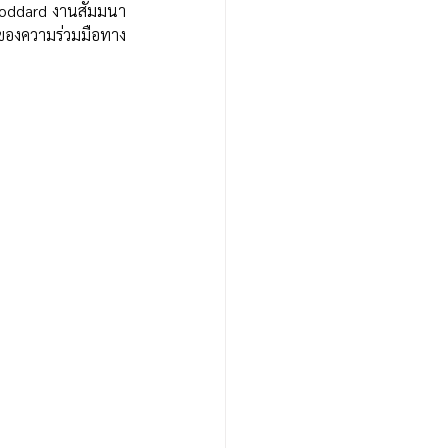
 Goddard งานสัมมนา
พของความร่วมมือทาง