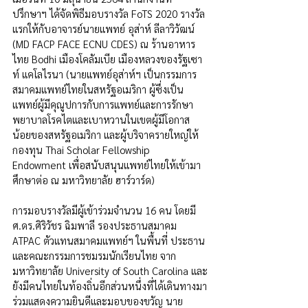
ปรึกษาฯ ได้จัดพิธีมอบรางวัล FoTS 2020 รางวัล
แรกให้กับอาจารย์นายแพทย์ อุส่าห์ ลีลาวิวัฒน์ 
(MD FACP FACE ECNU CDES) ณ ร้านอาหาร
ไทย Bodhi เมืองโคลัมเบีย เมืองหลวงของรัฐเซา
ท์ แคโลไรนา (นายแพทย์อุส่าห์ฯ เป็นกรรมการ
สมาคมแพทย์ไทยในสหรัฐอเมริกา ผู้ซึ่งเป็น
แพทย์ผู้มีคุณูปการกับการแพทย์และการรักษา
พยาบาลโรคไตและเบาหวานในเขตผู้มีโอกาส
น้อยของสหรัฐอเมริกา และผู้บริจาครายใหญ่ให้
กองทุน Thai Scholar Fellowship 
Endowment เพื่อสนับสนุนแพทย์ไทยให้เข้ามา
ศึกษาต่อ ณ มหาวิทยาลัย ฮาร์วาร์ด) 
การมอบรางวัลมีผู้เข้าร่วมจำนวน 16 คน โดยมี 
ศ.ดร.ศิริวัชร ฉิมพาลี รองประธานสมาคม 
ATPAC ตัวแทนสมาคมแพทย์ฯ ในพื้นที่ ประธาน
และคณะกรรมการชมรมนักเรียนไทย จาก
มหาวิทยาลัย University of South Carolina และ
ยังมีคนไทยในท้องถิ่นอีกส่วนหนึ่งที่ได้เดินทางมา
ร่วมแสดงความยินดีและมอบของขวัญ นาย