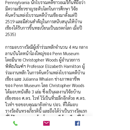
Pennsylvania นักโบราณคดีชาวอเมริกันที่ถือว่า
มีความเชี่ยวชาญระดับโลกในการศึกษา วิจัย 
ค้นคว้าแหล่งโบราณคดีบ้านเชียงมาตั้งแต่ปี 
2519 และมีส่วนสำคัญในการสนับสนุนให้บ้าน
เชียงได้รับการขึ้นทะเบียนเป็นมรดกโลก เมื่อปี 
2535) 
การมอบรางวัลมีผู้เข้าร่วมหลักจำนวน 4 คน กลาง
ลานบันไดหน้าโถงใหญ่ของ Penn Museum  
โดยมีนาย Christopher Woods ผู้อำนวยการ
พิพิธภัณฑ์ฯ Professor Elizabeth Hamilton ผู้
ร่วมงานหลัก ในการค้นคว้าแหล่งโบราณคดีบ้าน
เชียง และ Julianna Whalen ช่างภาพอาชีพ
ของ Penn Museum โดย Christopher Woods 
ได้มอบหนังสือ 3 เล่ม ซึ่งเป็นผลงานวิจัยบ้าน
เชียงของ ศ.ดร. ไวท์ ไว้เป็นที่ระลึกอีกด้วย ศ.ดร. 
ไวท์ฯ ขอขอบคุณมายังท่าน ปอว. ที่ได้มอบ
รางวัลอันทรงเกียรตินี้ และถือได้ว่าเป็นรางวัลแรก
ที่ได้รับจากผลงานด้านโบราณคดีบ้านเชียงที่ได้
ดำเนินมายาวนาน
Friend of Thai Science
Award