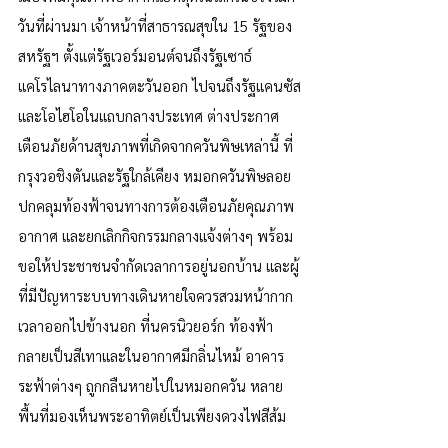
วันที่ผ่านมา เจ้าหน้าที่สาธารณสุขใน 15 รัฐของ
สหรัฐฯ ตั้งแต่รัฐเวอร์มอนต์จนถึงรัฐเซาธ์
แคโรไลนาทางภาคตะวันออก ไปจนถึงรัฐแคนซัส
และโอไฮโอในแถบกลางประเทศ ต่างประกาศ
เตือนภัยด้านสุขภาพที่เกิดจากควันพิษเหล่านี้ ที่
กรุงวอชิงตันและรัฐใกล้เคียง หมอกควันพิษลอย
ปกคลุมท้องฟ้าจนทางการต้องเตือนภัยคุณภาพ
อากาศ และยกเลิกกิจกรรมกลางแจ้งต่างๆ พร้อม
ขอให้ประชาชนจำกัดเวลาการอยู่นอกบ้าน และผู้
ที่มีปัญหาระบบทางเดินหายใจควรสวมหน้ากาก
เวลาออกไปข้างนอก ที่นครนิวยอร์ก ท้องฟ้า
กลายเป็นสีเทาและในอากาศมีกลิ่นไหม้ อาคาร
ระฟ้าต่างๆ ถูกกลืนหายไปในหมอกควัน หลาย
พื้นที่มองเห็นพระอาทิตย์เป็นเพียงดวงไฟสีส้ม