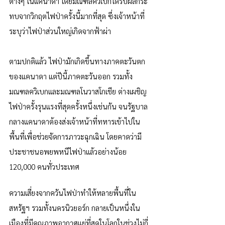
ต่างๆ ในแคนาดา โดยมณฑลควิเบกได้รับผลกระ
ทบจากวิกฤตไฟป่าครั้งนี้มากที่สุด ซึ่งเจ้าหน้าที่
ระบุว่าไฟป่าส่วนใหญ่เกิดจากฟ้าผ่า
ตามปกติแล้ว ไฟป่ามักเกิดขึ้นทางภาคตะวันตก
ของแคนาดา แต่ปีนี้ภาคตะวันออก รวมทั้ง
มณฑลควิเบกและมณฑลโนวาสโกเชีย ต่างเผชิญ
ไฟป่าครั้งรุนแรงที่สุดครั้งหนึ่งเช่นกัน จนรัฐบาล
กลางแคนาดาต้องส่งเจ้าหน้าที่ทหารเข้าไปใน
พื้นที่เพื่อช่วยจัดการภาวะฉุกเฉิน โดยคาดว่ามี
ประชาชนอพยพหนีไฟป่าแล้วอย่างน้อย 
120,000 คนทั่วประเทศ
ความเสี่ยงจากควันไฟป่าทำให้หลายพื้นที่ใน
สหรัฐฯ รวมทั้งนครนิวยอร์ก กลายเป็นหนึ่งใน
เมืองที่มีคุณภาพอากาศแย่ที่สุดในโลกในช่วงไม่กี่