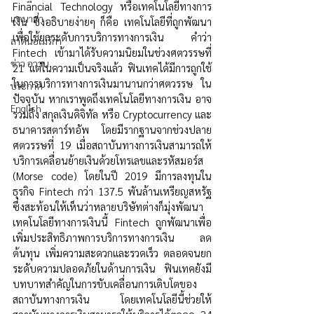
Financial Technology หรือเทคโนโลยีทางการ
แคนาดา
เงิน ซึ่งอธิบายง่ายๆ ก็คือ เทคโนโลยีที่ถูกพัฒนา
เพื่อใช้ยกระดับการบริการทางการเงิน คำว่า 
ลาตินอเมริกา
Fintech เข้ามาได้รับความนิยมในช่วงศตวรรษที่ 
ข่าว อววน.
21 แต่ในความเป็นจริงแล้ว ฟินเทคได้มีการถูกใช้
ในการบริการทางการเงินมานานกว่าศตวรรษ ใน
ประกาศ
ปัจจุบัน หากเราพูดถึงเทคโนโลยีทางการเงิน อาจ
English
รวมถึง สกุลเงินดิจิทัล หรือ Cryptocurrency และ
ธนาคารสตาร์ทอัพ โดยมีรากฐานจากช่วงปลาย
ศตวรรษที่ 19 เมื่อสถาบันทางการเงินสามารถให้
บริการเคลื่อนย้ายเงินด้วยโทรเลขและรหัสมอร์ส 
(Morse code) โดยในปี 2019 มีการลงทุนใน
ธุรกิจ Fintech กว่า 137.5 พันล้านเหรียญสหรัฐ 
ซึ่งสะท้อนให้เห็นว่าหลายบริษัทต่างก็มุ่งพัฒนา
เทคโนโลยีทางการเงินนี้ Fintech ถูกพัฒนาเพื่อ
เพิ่มประสิทธิภาพการบริการทางการเงิน ลด
ต้นทุน เพิ่มความสะดวกและรวดเร็ว ตลอดจนยก
ระดับความปลอดภัยในด้านการเงิน ฟินเทคยังมี
บทบาทสำคัญในการขับเคลื่อนการเติบโตของ
สถาบันทางการเงิน โดยเทคโนโลยีนี้ช่วยให้