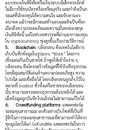
แบบของเงินดิจิทัลหรือเงินระบบอิเล็กทรอนิกส์ 
ไม่มีการใช้ธนบัตรหรือเหรียญจริง และกำลังเป็นก
ระแสที่นักลงทุนให้ความสนใจ และจับตามอง
อนาคต แม้ว่าจะมีกระแสด้านลบและยังเป็นที่ถก
เถียงถึงความปลอดภัยและความมั่นคงของสกุล
เงินดิจิทัลนี้ แต่ในช่วงทศวรรษที่ผ่านมาการลงทุน
ใน cryptocurrency พุ่งสูงขึ้นเป็นประวัติการณ์ 
5.      Blockchain
: บล็อกเชน คือเทคโนโลยีการ
เก็บบันทึกข้อมูลในรูปแบบ “block” โดยการ
เชื่อมต่อกันเป็นสายโซ่ ถ้าพูดให้เข้าใจง่าย ๆ 
บล็อกเชน คือโครงสร้างข้อมูลที่ใช้บันทึกธุรกรรม 
โดยมีคุณสมบัติเด่นด้านความปลอดภัยสูง ความ
โปร่งใส และเชื่อถือได้ โดยบล็อกเชนถูกเก็บไว้ใน
หลายที่ (nodes) ทั่วทั้งเครือข่ายของบล็อกเชน
นั้น สามารถตรวจสอบธุรกรรมย้อนหลังได้ และ
เมื่อข้อมูลถูกบันทึกไปแล้วจะไม่สามารถแก้ไขได้
6.      Crowdfunding platforms
: แพลตฟอร์ม
ระดมทุนสาธารณะ ยกตัวอย่างเว็บไซต์ที่เป็นที่
รู้จักในการระดมทุนสาธารณะที่สามารถทำได้จาก
ทุกมุมโลกได้แก่ GoFundMe แพลตฟอร์มในการ