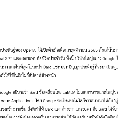
ิษฐ์ของ OpenAI ได้เปิดตัวเมื่อเดือนพฤศจิกายน 2565 ตั้งแต่นั้นมาก็
tGPT และผลกระทบต่อชีวิตประจำวัน ทั้งนี้ บริษัทใหญ่อย่าง Google
านมา และในที่สุดก็แนะนำ Bard แชทบอทปัญญาประดิษฐ์ที่จะมาเป็นคู่
ดตัวให้ใช้ในอีกไม่กี่สัปดาห์ข้างหน้า
Google อธิบายว่า Bard ขับเคลื่อนโดย LaMDA โมเดลภาษาขนาดใหญ่ของ
gue Applications  โดย Google จะเปิดเทคโนโลยีการสนทนาให้กับ "ผู้ทด
งกว้างมากขึ้น สิ่งที่ทำให้ Bard แตกต่างจาก ChatGPT คือ Bard ได้รั
สูงโดยการดึงข้อมูลจากเว็บ สามารถช่วยให้ผู้คนอธิบายหัวข้อที่ซับซ้อน