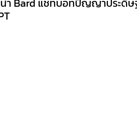
นำ Bard แชทบอทปัญญาประดิษฐ์ค
PT