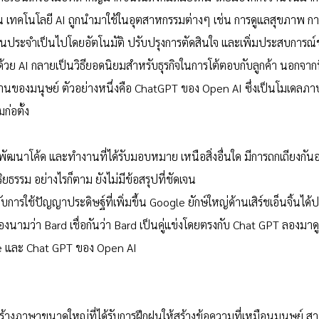
 เทคโนโลยี AI ถูกนำมาใช้ในอุตสาหกรรมต่างๆ เช่น การดูแลสุขภาพ การ
นประจำเป็นไปโดยอัตโนมัติ ปรับปรุงการตัดสินใจ และเพิ่มประสบการณ์ข
้วย AI กลายเป็นวิธียอดนิยมสำหรับธุรกิจในการโต้ตอบกับลูกค้า นอกจากนี้
งานของมนุษย์ ตัวอย่างหนึ่งคือ ChatGPT ของ Open AI ซึ่งเป็นโมเดลภา
มก่อตั้ง
ัฒนาโค้ด และทำงานที่ได้รับมอบหมาย เหนือสิ่งอื่นใด มีการถกเถียงกันอย่า
ิยธรรม อย่างไรก็ตาม ยังไม่มีข้อสรุปที่ชัดเจน
บการใช้ปัญญาประดิษฐ์ที่เพิ่มขึ้น Google ยักษ์ใหญ่ด้านเสิร์ชเอ็นจิ้นได้ป
มว่า Bard เชื่อกันว่า Bard เป็นคู่แข่งโดยตรงกับ Chat GPT ลองมาด
e และ Chat GPT ของ Open AI
้างภาษาขนาดใหญ่ที่ได้รับการฝึกฝนให้สร้างข้อความที่เหมือนมนุษย์ ส