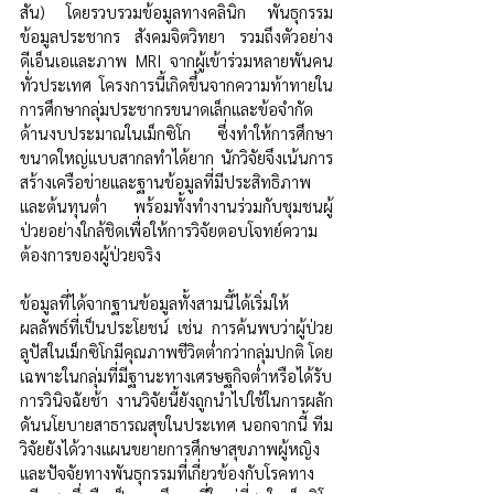
สัน) โดยรวบรวมข้อมูลทางคลินิก พันธุกรรม 
ข้อมูลประชากร สังคมจิตวิทยา รวมถึงตัวอย่าง
ดีเอ็นเอและภาพ MRI จากผู้เข้าร่วมหลายพันคน
ทั่วประเทศ โครงการนี้เกิดขึ้นจากความท้าทายใน
การศึกษากลุ่มประชากรขนาดเล็กและข้อจำกัด
ด้านงบประมาณในเม็กซิโก ซึ่งทำให้การศึกษา
ขนาดใหญ่แบบสากลทำได้ยาก นักวิจัยจึงเน้นการ
สร้างเครือข่ายและฐานข้อมูลที่มีประสิทธิภาพ
และต้นทุนต่ำ พร้อมทั้งทำงานร่วมกับชุมชนผู้
ป่วยอย่างใกล้ชิดเพื่อให้การวิจัยตอบโจทย์ความ
ต้องการของผู้ป่วยจริง
ข้อมูลที่ได้จากฐานข้อมูลทั้งสามนี้ได้เริ่มให้
ผลลัพธ์ที่เป็นประโยชน์ เช่น การค้นพบว่าผู้ป่วย
ลูปัสในเม็กซิโกมีคุณภาพชีวิตต่ำกว่ากลุ่มปกติ โดย
เฉพาะในกลุ่มที่มีฐานะทางเศรษฐกิจต่ำหรือได้รับ
การวินิจฉัยช้า งานวิจัยนี้ยังถูกนำไปใช้ในการผลัก
ดันนโยบายสาธารณสุขในประเทศ นอกจากนี้ ทีม
วิจัยยังได้วางแผนขยายการศึกษาสุขภาพผู้หญิง
และปัจจัยทางพันธุกรรมที่เกี่ยวข้องกับโรคทาง