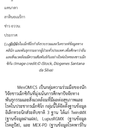
แคนาดา
ลาตินอเมริกา
ข่าว อววน.
ประกาศ
นักวิจัยในเม็กซิโกกำลังรวบรวมและวิเคราะห์ข้อมูลทาง
English
คลินิก และพันธุกรรมจากผู้ป่วยทั่วประเทศ เพื่อศึกษาว่ายีน
และสิ่งแวดล้อมมีความสัมพันธ์กันอย่างไรต่อโรคของชาวเม๊ก
Image credit:© iStock, Diogenes Santana 
ซิกัน (
da Silva
)
	MexOMICS เป็นกลุ่มความร่วมมือของนัก
วิจัยชาวเม็กซิกันที่มุ่งเน้นการศึกษาปัจจัยทาง
พันธุกรรมและสิ่งแวดล้อมที่มีผลต่อสุขภาพและ
โรคในประชากรเม็กซิโก กลุ่มนี้ได้จัดตั้งฐานข้อมูล
อิเล็กทรอนิกส์ระดับชาติ 3 ฐาน ได้แก่ TwinsMX 
(ฐานข้อมูลฝาแฝด), LupusRGMX (ฐานข้อมูล
โรคลูปัส), และ MEX-PD (ฐานข้อมูลโรคพาร์กิน