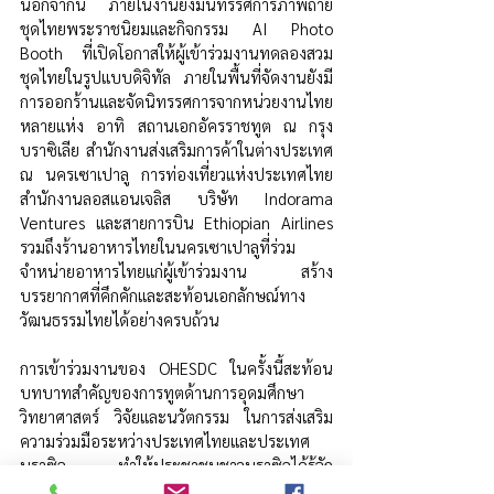
นอกจากนี้ ภายในงานยังมีนิทรรศการภาพถ่าย
ชุดไทยพระราชนิยมและกิจกรรม AI Photo 
Booth ที่เปิดโอกาสให้ผู้เข้าร่วมงานทดลองสวม
ชุดไทยในรูปแบบดิจิทัล ภายในพื้นที่จัดงานยังมี
การออกร้านและจัดนิทรรศการจากหน่วยงานไทย
หลายแห่ง อาทิ สถานเอกอัครราชทูต ณ กรุง
บราซิเลีย สำนักงานส่งเสริมการค้าในต่างประเทศ 
ณ นครเซาเปาลู การท่องเที่ยวแห่งประเทศไทย 
สำนักงานลอสแอนเจลิส บริษัท Indorama 
Ventures และสายการบิน Ethiopian Airlines 
รวมถึงร้านอาหารไทยในนครเซาเปาลูที่ร่วม
จำหน่ายอาหารไทยแก่ผู้เข้าร่วมงาน สร้าง
บรรยากาศที่คึกคักและสะท้อนเอกลักษณ์ทาง
วัฒนธรรมไทยได้อย่างครบถ้วน
การเข้าร่วมงานของ OHESDC ในครั้งนี้สะท้อน
บทบาทสำคัญของการทูตด้านการอุดมศึกษา 
วิทยาศาสตร์ วิจัยและนวัตกรรม ในการส่งเสริม
ความร่วมมือระหว่างประเทศไทยและประเทศ
บราซิล ทำให้ประชาชนชาวบราซิลได้รู้จัก
ศักยภาพด้านการศึกษา วิทยาศาสตร์ วิจัยและ