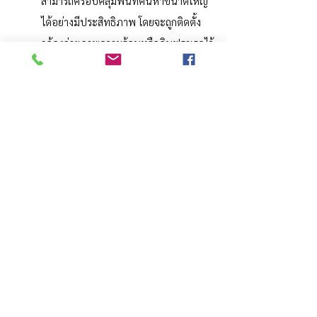
สามารถครอบคลุมพื้นที่ค้นหาขนาดใหญ่
ได้อย่างมีประสิทธิภาพ โดยจะถูกติดตั้ง
กล้องถ่ายภาพความร้อนหรืออินฟราเรดไว้
ที่โดรน ซึ่งช่วยให้เจ้าหน้าที่สามารถค้นหา
ผู้คนที่ติดอยู่ในพื้นที่ที่ไม่สามารถมองเห็น
ด้วยตาเปล่าได้ อีกทั้งเจ้าหน้าที่ยังสามารถ
ใช้โดรนส่งสิ่งของฉุกเฉิน เช่น อาหาร น้ำ 
ยา และอุปกรณ์สื่อสารไปยังผู้ประสบภัยที่
ติดอยู่ในจุดที่ยากต่อการเข้าถึง
การขนส่งและโลจิสติกส์ (Transportation and 
Logistics)
โดรนกำลังเป็นที่นิยมมากขึ้นในการดำเนินงาน
ด้านโลจิสติกส์สมัยใหม่ เนื่องจากเพื่อเป็นทาง
เลือกในการจัดส่งที่มีประสิทธิภาพมากกว่า มี