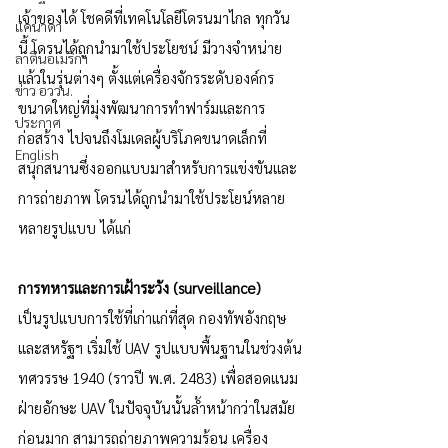
เจ้าของได้ โชคดีที่เทคโนโลยีโดรนมาไกล ทุกวัน
แคนาดา
นี้ โดรนได้ถูกนำมาใช้ประโยชน์
มีวางจำหน่าย
ลาตินอเมริกา
แล้วในรุ่นต่างๆ ตั้งแต่เครื่องจักรระดับองค์กร
ข่าว อววน.
ขนาดใหญ่ที่มุ่งพัฒนาการทำฟาร์มและการ
ประกาศ
ก่อสร้าง ไปจนถึงโมเดลผู้บริโภคขนาดเล็กที่
English
สนุกสนานซึ่งออกแบบมาสำหรับการแข่งขันและ
การถ่ายภาพ โดรนได้ถูกนำมาใช้ประโยน์หลาย
หลายรูปแบบ ได้แก่
การทหารและการเฝ้าระวัง (surveillance)
เป็นรูปแบบการใช้ที่เก่าแก่ที่สุด กองทัพอังกฤษ
และสหรัฐฯ เริ่มใช้ UAV รูปแบบพื้นฐานในช่วงต้น
ทศวรรษ 1940 (ราวปี พ.ศ. 2483) เพื่อสอดแนม
ฝ่ายอักษะ UAV ในปัจจุบันนั้นล้ำหน้ากว่าในสมัย
ก่อนมาก สามารถถ่ายภาพความร้อน เครื่อง