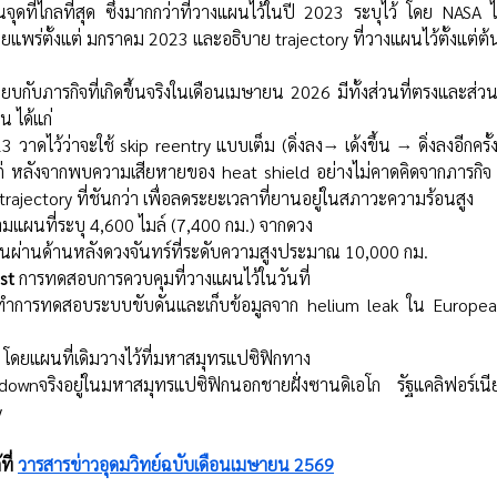
ุดที่ไกลที่สุด ซึ่งมากกว่าที่วางแผนไว้ในปี 2023 ระบุไว้ โดย NASA 
แพร่ตั้งแต่ มกราคม 2023 และอธิบาย trajectory ที่วางแผนไว้ตั้งแต่ต้
เทียบกับภารกิจที่เกิดขึ้นจริงในเดือนเมษายน 2026 มีทั้งส่วนที่ตรงและส่ว
 ได้แก่ 
 วาดไว้ว่าจะใช้ skip reentry แบบเต็ม (ดิ่งลง→ เด้งขึ้น → ดิ่งลงอีกครั้ง
่ หลังจากพบความเสียหายของ heat shield อย่างไม่คาดคิดจากภารกิจ 
 trajectory ที่ชันกว่า เพื่อลดระยะเวลาที่ยานอยู่ในสภาวะความร้อนสูง 
ามแผนที่ระบุ 4,600 ไมล์ (7,400 กม.) จากดวง
บินผ่านด้านหลังดวงจันทร์ที่ระดับความสูงประมาณ 10,000 กม.
st
 การทดสอบการควบคุมที่วางแผนไว้ในวันที่
ศวกรทำการทดสอบระบบขับดันและเก็บข้อมูลจาก helium leak ใน Europe
น โดยแผนที่เดิมวางไว้ที่มหาสมุทรแปซิฟิกทาง
ownจริงอยู่ในมหาสมุทรแปซิฟิกนอกชายฝั่งซานดิเอโก รัฐแคลิฟอร์เนี
y
ี่
วารสารข่าวอุดมวิทย์ฉบับเดือนเมษายน 256
9