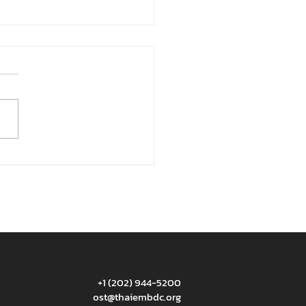
นยอดเขา Andes ไขปริศนา
ยู่รอดในสภาพอากาศสุดขั้ว
+1 (202) 944-5200
ost@thaiembdc.org