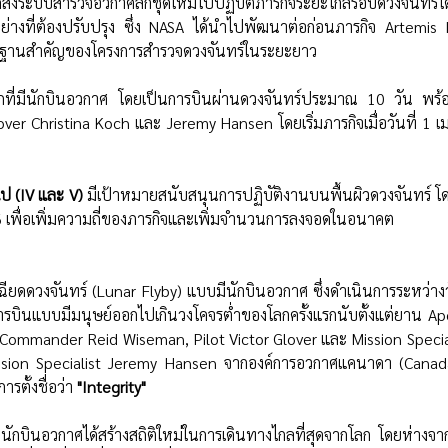
ระบบสำรวจอวกาศลึกชุดใหม่ไปปฏิบัติภารกิจระยะไกลรอบดวงจันทร์ได
างที่ต้องปรับปรุง ซึ่ง NASA ได้นำไปพัฒนาต่อก่อนภารกิจ Artemis II
็นรากฐานสำคัญของโครงการสำรวจดวงจันทร์ในระยะยาว
กที่มีนักบินอวกาศ โดยเป็นการบินผ่านดวงจันทร์ประมาณ 10 วัน พร้อม
er Christina Koch และ Jeremy Hansen โดยเริ่มภารกิจเมื่อวันที่ 1 
ป (IV และ V)
 มีเป้าหมายสนับสนุนการปฏิบัติงานบนพื้นผิวดวงจันทร์ โ
6 เพื่อเพิ่มความถี่ของภารกิจและเพิ่มจำนวนการลงจอดในอนาคต
เฉียดดวงจันทร์ (Lunar Flyby) แบบมีนักบินอวกาศ ซึ่งดำเนินการระหว่าง
ารบินแบบมีมนุษย์ออกไปเกินวงโคจรต่ำของโลกครั้งแรกนับตั้งแต่ยาน Ap
ommander Reid Wiseman, Pilot Victor Glover และ Mission Speciali
ssion Specialist Jeremy Hansen จากองค์การอวกาศแคนาดา (Canad
รตั้งชื่อว่า 
"Integrity"
นักบินอวกาศได้สร้างสถิติใหม่ในการเดินทางไกลที่สุดจากโลก โดยห่างจ