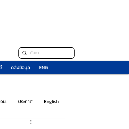
์
คลังข้อมูล
ENG
ววน.
ประกาศ
English