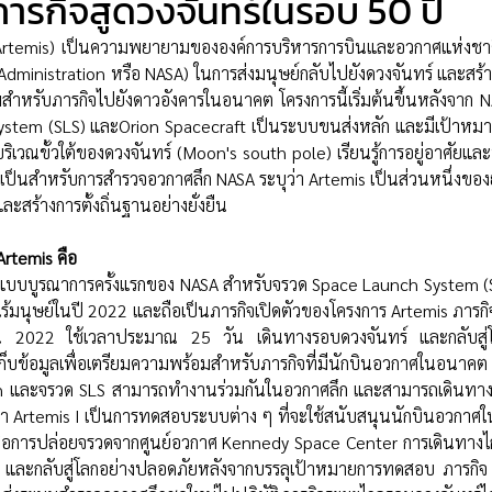
ภารกิจสู่ดวงจันทร์ในรอบ 50 ปี
 (Artemis) เป็นความพยายามขององค์การบริหารการบินและอวกาศแห่งชาติ
ministration หรือ NASA) ในการส่งมนุษย์กลับไปยังดวงจันทร์ และสร้า
มสำหรับภารกิจไปยังดาวอังคารในอนาคต โครงการนี้เริ่มต้นขึ้นหลังจาก
ystem (SLS) และOrion Spacecraft เป็นระบบขนส่งหลัก และมีเป้าห
เวณขั้วใต้ของดวงจันทร์ (Moon's south pole) เรียนรู้การอยู่อาศัยแ
ป็นสำหรับการสำรวจอวกาศลึก NASA ระบุว่า Artemis เป็นส่วนหนึ่งขอ
ะสร้างการตั้งถิ่นฐานอย่างยั่งยืน
rtemis คือ
แบบบูรณาการครั้งแรกของ NASA สำหรับจรวด Space Launch System (
้มนุษย์ในปี 2022 และถือเป็นภารกิจเปิดตัวของโครงการ Artemis ภารกิจน
ายน 2022 ใช้เวลาประมาณ 25 วัน เดินทางรอบดวงจันทร์ และกลับสู่
็บข้อมูลเพื่อเตรียมความพร้อมสำหรับภารกิจที่มีนักบินอวกาศในอนาคต 
ion และจรวด SLS สามารถทำงานร่วมกันในอวกาศลึก และสามารถเดินทางไ
า Artemis I เป็นการทดสอบระบบต่าง ๆ ที่จะใช้สนับสนุนนักบินอวกาศใน
ด้คือการปล่อยจรวดจากศูนย์อวกาศ Kennedy Space Center การเดินทางไ
ร์ และกลับสู่โลกอย่างปลอดภัยหลังจากบรรลุเป้าหมายการทดสอบ ภารกิจ