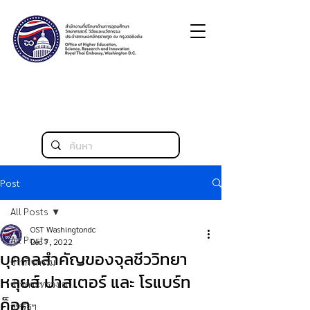
Post
All Posts
OST Washingtondc
All Posts
Dec 7, 2022
บุคคลสำคัญของจุลชีววิทยา
ข่าวกิจกรรม
หลุยส์ ปาสเตอร์ และ โรแบร์ท
ข่าวกระทรวง อว.
ค็อค
สหรัฐฯ