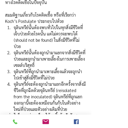
ทางโรคติดเชื้อในปัจจุบัน
สมมติฐานเกี่ยวกับโรคติดเชื้อ หรือที่เรียกว่า 
Koch’s Postulate ประกอบไปด้วย
จุลินทรีย์นั้นต้องพบทั่วไปในทุกสิ่งมีชีวิตที่
เจ็บป่วยด้วยโรคนั้น แต่ไม่ควรจะพบได้ 
(should not be found) ในสิ่งมีชีวิตที่ไม่
ป่วย
จุลินทรีย์นั้นต้องถูกนำมาแยกจากสิ่งมีชีวิตที่
ป่วยและถูกนำมาเพาะเลี้ยงในการเพาะเลี้ยง
เซลล์บริสุทธิ์
จุลินทรีย์ที่ถูกนำมาเพาะเลี้ยงแล้วจะถูกนำ
ไปเข้าสู่สิ่งมีชีวิตที่ไม่ป่วย
จุลินทรีย์จะต้องถูกนำมาแยกอีกครั้งจากสิ่งมี
ชีวิตที่ถูกฉีดด้วยจุลินทรีย์ (reisolated 
from the inoculated) จุลินทรีย์ที่ถูกแยก
ออกมานี้จะต้องเหมือนกันกับในตัวอย่าง
ใหม่ที่ป่วยและตัวอย่างเดิมที่ป่วย
อย่างไรก็ตาม ต่อมาค็อคได้ละทิ้งข้อบังคับสากล
ในสมมติฐานข้อแรกหลังเขาพบพาหะไม่แสดง
อาการของอหิวาตกโรคและต่อมาในไข้ไทฟอยด์