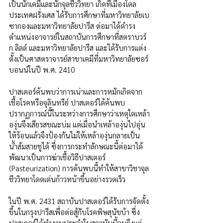
เป็นนักเคมีและนักจุลชีววิทยา เกิดที่เมืองโดล 
ประเทศฝรั่งเศส ได้รับการศึกษาที่มหาวิทยาลัยเบ
ซากองและมหาวิทยาลัยปารีส ต่อมาได้ดำรง
ตำแหน่งอาจารย์ในสถาบันการศึกษาที่สตราบวร์
ก ลิลล์ และมหาวิทยาลัยปารีส และได้รับการแต่ง
ตั้งเป็นศาสตราจารย์สาขาเคมีที่มหาวิทยาลัยซอร์
บอนน์ในปี พ.ศ. 2410 
ปาสเตอร์ค้นพบว่าการเน่าและการหมักเกิดจาก
เชื้อโรคหรือจุลินทรีย์ ปาสเตอร์ได้ค้นพบ
ปรากฏการณ์นี้ในระหว่างการศึกษาว่าเหตุใดเหล้า
องุ่นจึงเสียรสขณะบ่ม แต่เมื่อนำเหล้าองุ่นไปอุ่น
ให้ร้อนแล้วจึงป้องกันไม่ให้เหล้าองุ่นกลายเป็น
น้ำส้มสายชูได้ ซึ่งการกระทำลักษณะนี้ต่อมาได้
พัฒนาเป็นการฆ่าเชื้อวิธีปาสเตอร์ 
(Pasteurization) การค้นพบนี้ทำให้สาขาวิชาจุล
ชีววิทยาโดดเด่นก้าวหน้าขึ้นอย่างรวดเร็ว  
ในปี พ.ศ. 2431 สถาบันปาสเตอร์ได้รับการจัดตั้ง
ขึ้นในกรุงปารีสเพื่อต่อสู้กับโรคพิษสุนัขบ้า ซึ่ง
ปาสเตอร์ได้ทำงานประจำในสถาบันนี้จนถึงแก่