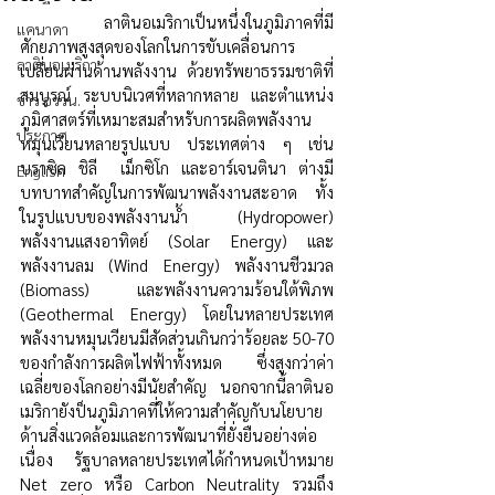
	ลาตินอเมริกาเป็นหนึ่งในภูมิภาคที่มี
แคนาดา
ศักยภาพสูงสุดของโลกในการขับเคลื่อนการ
ลาตินอเมริกา
เปลี่ยนผ่านด้านพลังงาน ด้วยทรัพยาธรรมชาติที่
สมบูรณ์ ระบบนิเวศที่หลากหลาย และตำแหน่ง
ข่าว อววน.
ภูมิศาสตร์ที่เหมาะสมสำหรับการผลิตพลังงาน
ประกาศ
หมุนเวียนหลายรูปแบบ ประเทศต่าง ๆ เช่น 
บราซิล ชิลี  เม็กซิโก และอาร์เจนตินา ต่างมี
English
บทบาทสำคัญในการพัฒนาพลังงานสะอาด ทั้ง
ในรูปแบบของพลังงานน้ำ (Hydropower) 
พลังงานแสงอาทิตย์ (Solar Energy) และ
พลังงานลม (Wind Energy) พลังงานชีวมวล 
(Biomass) และพลังงานความร้อนใต้พิภพ 
(Geothermal Energy) โดยในหลายประเทศ 
พลังงานหมุนเวียนมีสัดส่วนเกินกว่าร้อยละ 50-70 
ของกำลังการผลิตไฟฟ้าทั้งหมด ซึ่งสูงกว่าค่า
เฉลี่ยของโลกอย่างมีนัยสำคัญ นอกจากนี้ลาตินอ
เมริกายังป็นภูมิภาคที่ให้ความสำคัญกับนโยบาย
ด้านสิ่งแวดล้อมและการพัฒนาที่ยั่งยืนอย่างต่อ
เนื่อง รัฐบาลหลายประเทศได้กำหนดเป้าหมาย 
Net zero หรือ Carbon Neutrality รวมถึง