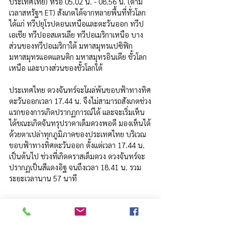
ประเทศไทย) หรือ 05.02 น. - 08.56 น. (ตาม
เวลาสหรัฐฯ ET) สังเกตได้จากหลายพื้นที่ทั่วโลก 
ได้แก่ ทวีปยุโรปตอนเหนือและตะวันออก ทวีป
เอเชีย ทวีปออสเตรเลีย ทวีปอเมริกาเหนือ บาง
ส่วนของทวีปอเมริกาใต้ มหาสมุทรแปซิฟิก 
มหาสมุทรแอตแลนติก มหาสมุทรอินเดีย ขั้วโลก
เหนือ และบางส่วนของขั้วโลกใต้
ประเทศไทย ดวงจันทร์จะโผล่พ้นขอบฟ้าทางทิศ
ตะวันออกเวลา 17.44 น. จึงไม่สามารถสังเกตช่วง
แรกของการเกิดปรากฏการณ์ได้ และจะเริ่มเห็น
ได้ขณะเกิดจันทรุปราคาเต็มดวงพอดี มองเห็นได้
ด้วยตาเปล่าทุกภูมิภาคของประเทศไทย บริเวณ
ขอบฟ้าทางทิศตะวันออก ตั้งแต่เวลา 17.44 น. 
เป็นต้นไป ช่วงที่เกิดคราสเต็มดวง ดวงจันทร์จะ
ปรากฏเป็นสีแดงอิฐ จนถึงเวลา 18.41 น. รวม
ระยะเวลานาน 57 นาที 
Space
Astronomy
Lunar Eclipse
Space Event
ข่าว อววน.