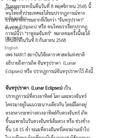
วันลอยกระทงในคืนวันที่ 8 พฤศจิกายน 2565 นี้ 
แคนาดา
คนไทยทั่วประเทศจะได้ชมปรากฎการณ์ทาง
ลาตินอเมริกา
ธรรมชาติหาชมยากที่เรียกว่า "จันทรุปราคา" 
(Lunar Eclipses) หรือ คนไทยเราเรียกปรากฎ
ข่าว อววน.
การณ์นี้ว่า "ราหูอมจันทร์"  พลาดชมครั้งนี้จะได้
ประกาศ
เห็นอีกทีในวันที่ 8 กันยายน 2568  
English
เพจ NARIT สถาบันวิจัยดาราศาสตร์แห่งชาติ 
อธิบายถึงการเกิด จันทรุปราคา  (Lunar 
Eclipses) หรือ ปรากฏการณ์จันทรุปราคาไว้ ดังนี้
จันทรุปราคา  (Lunar Eclipses)
 เป็น
ปรากฏการณ์ที่ดวงอาทิตย์ โลก และดวงจันทร์
โคจรมาอยู่ในแนวระนาบเดียวกัน โดยมีโลกอยู่
ตรงกลางระหว่างดวงอาทิตย์กับดวงจันทร์ เกิด
ขึ้นเฉพาะในวันดวงจันทร์เต็มดวง หรือ ช่วงข้าง
ขึ้น 14-15 ค่ำ ขณะที่ดวงจันทร์โคจรผ่านเข้าไป
ในเงามืดของโลกที่ทอดไปในอวกาศ ผู้สังเกตบน