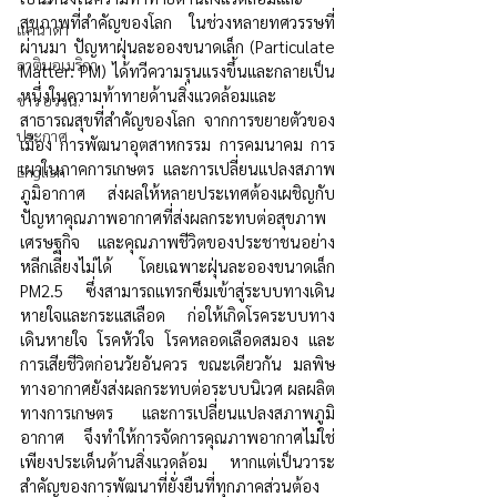
สุขภาพที่สำคัญของโลก ในช่วงหลายทศวรรษที่
แคนาดา
ผ่านมา ปัญหาฝุ่นละอองขนาดเล็ก (Particulate 
ลาตินอเมริกา
Matter: PM) ได้ทวีความรุนแรงขึ้นและกลายเป็น
หนึ่งในความท้าทายด้านสิ่งแวดล้อมและ
ข่าว อววน.
สาธารณสุขที่สำคัญของโลก จากการขยายตัวของ
ประกาศ
เมือง การพัฒนาอุตสาหกรรม การคมนาคม การ
เผาในภาคการเกษตร และการเปลี่ยนแปลงสภาพ
English
ภูมิอากาศ ส่งผลให้หลายประเทศต้องเผชิญกับ
ปัญหาคุณภาพอากาศที่ส่งผลกระทบต่อสุขภาพ 
เศรษฐกิจ และคุณภาพชีวิตของประชาชนอย่าง
หลีกเลี่ยงไม่ได้ โดยเฉพาะฝุ่นละอองขนาดเล็ก 
PM2.5 ซึ่งสามารถแทรกซึมเข้าสู่ระบบทางเดิน
หายใจและกระแสเลือด ก่อให้เกิดโรคระบบทาง
เดินหายใจ โรคหัวใจ โรคหลอดเลือดสมอง และ
การเสียชีวิตก่อนวัยอันควร ขณะเดียวกัน มลพิษ
ทางอากาศยังส่งผลกระทบต่อระบบนิเวศ ผลผลิต
ทางการเกษตร และการเปลี่ยนแปลงสภาพภูมิ
อากาศ จึงทำให้การจัดการคุณภาพอากาศไม่ใช่
เพียงประเด็นด้านสิ่งแวดล้อม หากแต่เป็นวาระ
สำคัญของการพัฒนาที่ยั่งยืนที่ทุกภาคส่วนต้อง