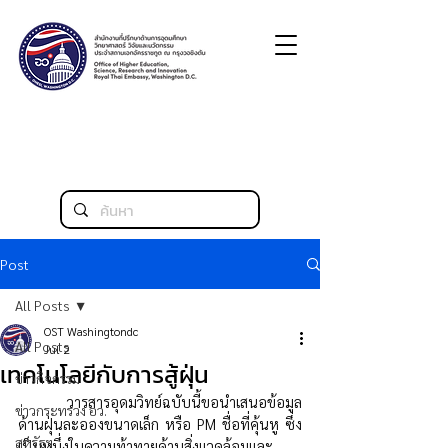
Post
All Posts
OST Washingtondc
All Posts
Jul 2
เทคโนโลยีกับการสู้ฝุ่น
ข่าวกิจกรรม
	วารสารอุดมวิทย์ฉบับนี้ขอนำเสนอข้อมูล
ข่าวกระทรวง อว.
ด้านฝุ่นละอองขนาดเล็ก หรือ PM ชื่อที่คุ้นหู ซึ่ง
สหรัฐฯ
เป็นหนึ่งในความท้าทายด้านสิ่งแวดล้อมและ