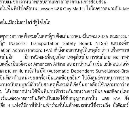
ม่ทราบแน่ชัด เจ้าหน้าที่สอบสวนกลางกำลังดำเนินการสอบสวน
กตกในพื้นที่ป่าใกล้ถนน Lawson และ Clay Mathis ไม่ไกลจากสนามบิน Me
กในเมืองโมกาโดร์ รัฐโอไฮโอ
รัฐฯ (National Transportation Safety Board: NTSB) และองค์กา
ation Administration: FAA) กำลังสอบสวนอุบัติเหตุดังกล่าว เพื่อหาสาเ
ดียวกันอีก มีการเปิดเผยข้อมูลถึงสาเหตุเกี่ยวกับการชนกันกลางอากาศ
เครื่องบินเจ็ตของ American Airline ออกมาบ้างแล้ว เช่น เฮลิคอปเตอร
ตามอากาศยานอัตโนมัติ (Automatic Dependent Surveillance-Broad
รบินที่ส่งตำแหน่งของเครื่องบินและข้อมูลอื่นๆ ไปยังศูนย์ควบคุมการจรา
นฉบับสมบูรณ์เกี่ยวกับสาเหตุทั้งหมดที่เกิดขึ้นอาจต้องใช้เวลามากกว่าหนึ
ได้ประกาศห้ามใช้พื้นที่น่านฟ้าร่วมกันระหว่างการบินของเฮลิคอปเตอร
ว้นแต่เฉพาะการบินที่จำเป็นและได้รับอนุญาตเท่านั้น และ FAA ยังอ
่อีก 8 แห่งที่มีการใช้น่านฟ้าร่วมกันในลักษณะเช่นนี้ซึ่งรวมถึง บัลติม