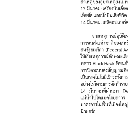
สาเหตุของอุบัติเหตุยังไ
13 มีนาคม: เครื่องบินเล็
เท็กซัส และนักบินเสียชีวิต
14 มีนาคม: เฮลิคอปเตอร์ต
	จากเหตุการณ์อุบัติเหตุทางอากาศทั้งหมดในสหรัฐฯ ตั้งแต่มกราคม-มีนาคม 2025 คณะกรรมาธิการความปลอดภัย
การขนส่งแห่งชาติของสห
สหรัฐอเมริกา (Federal Avi
ให้เกิดเหตุการณ์ลักษณะเ
ทหาร Black Hawk ที่ชนกับ
การปิดระบบส่งสัญญาณติด
เป็นเทคโนโลยีเฝ้าระวังกา
อย่างไรก็ตามการจัดทำรายงา
14 มีนาคมที่ผ่านมา FAA 
แม่น้ำโปโตแมคโดยถาวร เ
มาตรการในพื้นที่เมืองใหญ
นิวยอร์ก