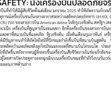
AFETY: นั่งเครื่องบินปลอดภัยจร
หตุการณ์เครื่องบินชนกันกลางอากาศระหว่างเฮลิคอปเตอร์ทหาร UH-60L B
 CRJ-700 ของสายการบิน American Airline ใกล้กรุงวอชิงตัน สหรัฐฯ เหตุก
ลเวเนีย เครื่องบินที่สูญหายในอะแลสกา อีกทั้งเครื่องบินของสายการบินเจ
นเดลตาที่สนามบินซีแอตเทิล รัฐวอชิงตัน เมื่อต้นเดือนกุมภาพันธ์ เคร
งยนต์มีปัญหาจนทำให้เกิดไฟไหม้ที่ปีกขณะกำลังขึ้นบินที่สนามบินฮูสตัน ร
ถลพลิตคว่ำและเกิดเพลิงลุกไหม้ขณะลงจอดที่สนามบินโทรอนโต ประเท
่เกิดขึ้นหลังจากพบผู้ลักลอบขึ้นเครื่องบินเสียชีวิตภายในช่องเก็บล้อขอ
้โดยสารเปิดประตูทางออกฉุกเฉินบนเครื่องบินขณะที่กำลังวิ่งบนรันเวย์เพ
ตามแผนภาพด้านล่าง