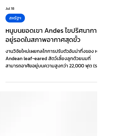
Jul 18
สหรัฐฯ
หนูบนยอดเขา Andes ไขปริศนาการ
อยู่รอดในสภาพอากาศสุดขั้ว
งานวิจัยใหม่เผยกลไกการปรับตัวอันน่าทึ่งของ หนู
Andean leaf-eared สัตว์เลี้ยงลูกด้วยนมที่
สามารถอาศัยอยู่บนความสูงกว่า 22,000 ฟุต (ราว
6,700 เมตร) บนเทือกเขาแอนดีส ที่ตั้งอยู่ตามแนว
ชายฝั่งด้านตะวันตกของทวีปอเมริกาใต้ มีระดับ
ความสูงที่ไม่เคยมีการยืนยันว่ามีสัตว์เลี้ยงลูกด้วย
นมชนิดอื่นอาศัยอยู่ได้อย่างถาวรมาก่อน พื้นที่ดัง
กล่าวมีสภาพแวดล้อมที่โหดร้าย ทั้งความกด
อากาศต่ำ มีออกซิเจนเพียงประมาณ 44% ของ
ระดับน้ำทะเล อุณหภูมิติดลบและแหล่งอาหารที่มีอยู่