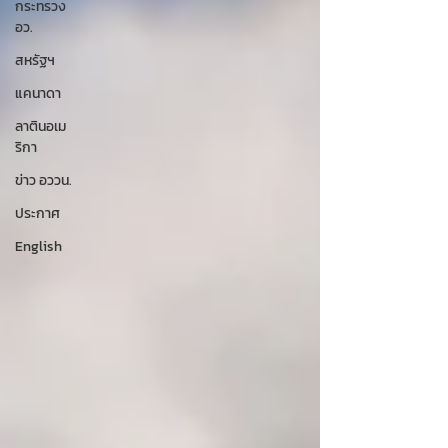
กระทรวง
อว.
สหรัฐฯ
แคนาดา
ลาตินอเม
ริกา
ข่าว อววน.
ประกาศ
English